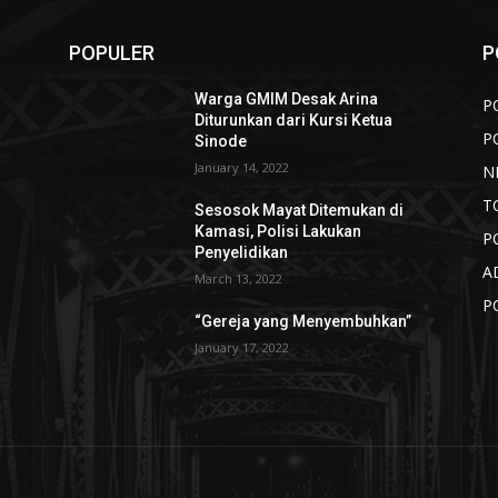
POPULER
P
Warga GMIM Desak Arina
P
Diturunkan dari Kursi Ketua
P
Sinode
January 14, 2022
N
T
Sesosok Mayat Ditemukan di
Kamasi, Polisi Lakukan
P
Penyelidikan
A
March 13, 2022
P
“Gereja yang Menyembuhkan”
i
January 17, 2022