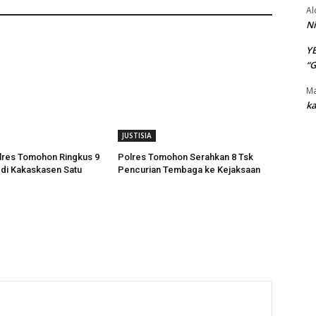
Al
Ni
Y
“
Ma
ka
JUSTISIA
res Tomohon Ringkus 9
Polres Tomohon Serahkan 8 Tsk
di Kakaskasen Satu
Pencurian Tembaga ke Kejaksaan