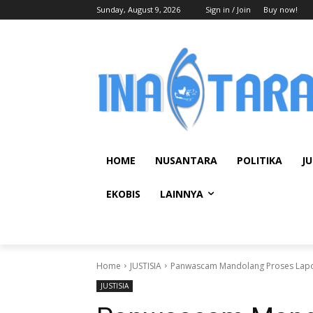
Sunday, August 9, 2026
Sign in / Join
Buy now!
HOME
NUSANTARA
POLITIKA
JU
EKOBIS
LAINNYA
Home
JUSTISIA
Panwascam Mandolang Proses Lapo
JUSTISIA