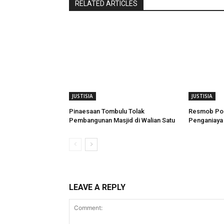
RELATED ARTICLES
JUSTISIA
JUSTISIA
Pinaesaan Tombulu Tolak
Resmob Pol
Pembangunan Masjid di Walian Satu
Penganiaya 
LEAVE A REPLY