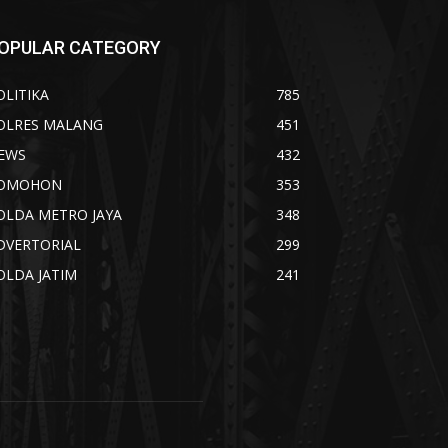
OPULAR CATEGORY
OLITIKA
785
OLRES MALANG
451
EWS
432
OMOHON
353
OLDA METRO JAYA
348
DVERTORIAL
299
OLDA JATIM
241