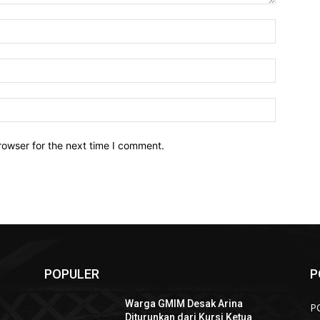
Name:*
Email:*
Website:
rowser for the next time I comment.
POPULER
P
Warga GMIM Desak Arina
P
Diturunkan dari Kursi Ketua