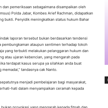
kan dan pemeriksaan sebagaimana disampaikan oleh
rimsus) Polda Jabar, Kombes Arief Rachman, didapatkan
ang bukti. Penyidik meningkatkan status hukum Bahar
indak laporan tersebut bukan berdasarkan tendensi
pada pembungkaman ataupun sentimen terhadap tokoh
aja yang terbukti melakukan pelanggaran hukum dan
ng atau ujaran kebencian, yang mengarah pada
jika terdapat kasus serupa ya silahkan anda buat
ng memadai,” tandasnya cak Nanto.
i sepatutnya menjadi pembelajaran bagi masyarakat,
berhati-hati dalam menyampaikan ceramah kepada
bukan provokasi yang mengarah kepada fitnah dan