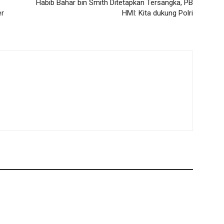
Habib Bahar bin Smith Ditetapkan Tersangka, PB
er
HMI: Kita dukung Polri