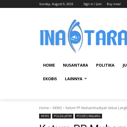
Sunday, August 9, 2026
Sign in / Join
Buy now!
HOME
NUSANTARA
POLITIKA
JU
EKOBIS
LAINNYA
Home
NEWS
Ketum PP Muhammadiyah Sebut Langkah
NEWS
POLDA JATIM
POLRES MALANG