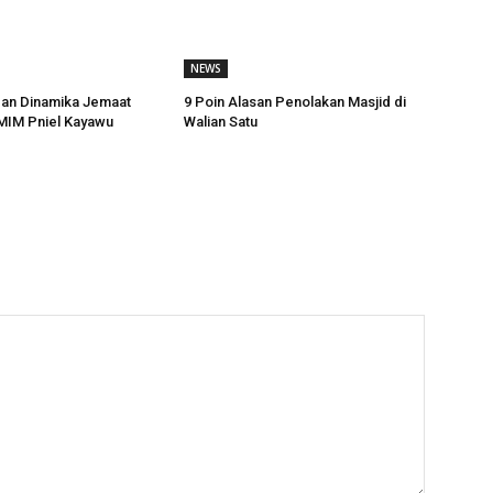
NEWS
dan Dinamika Jemaat
9 Poin Alasan Penolakan Masjid di
MIM Pniel Kayawu
Walian Satu