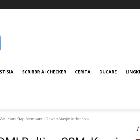
STISIA
SCRIBBR AI CHECKER
CERITA
DUCARE
LINGK
, SSM: Kami Siap Membantu Dewan Masjid Indonesia
T