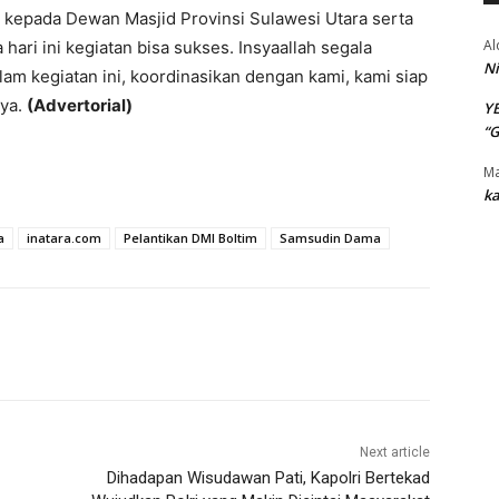
ih kepada Dewan Masjid Provinsi Sulawesi Utara serta
Al
ri ini kegiatan bisa sukses. Insyaallah segala
Ni
lam kegiatan ini, koordinasikan dengan kami, kami siap
nya.
(Advertorial)
Y
“
Ma
ka
a
inatara.com
Pelantikan DMI Boltim
Samsudin Dama
Next article
Dihadapan Wisudawan Pati, Kapolri Bertekad