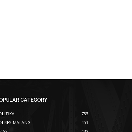
OPULAR CATEGORY
OLITIKA
785
OLRES MALANG
451
EWS
432