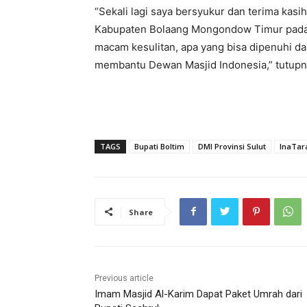
“Sekali lagi saya bersyukur dan terima kas
Kabupaten Bolaang Mongondow Timur pada ha
macam kesulitan, apa yang bisa dipenuhi da
membantu Dewan Masjid Indonesia,” tutup
TAGS
Bupati Boltim
DMI Provinsi Sulut
InaTar
Share
Previous article
Imam Masjid Al-Karim Dapat Paket Umrah dari