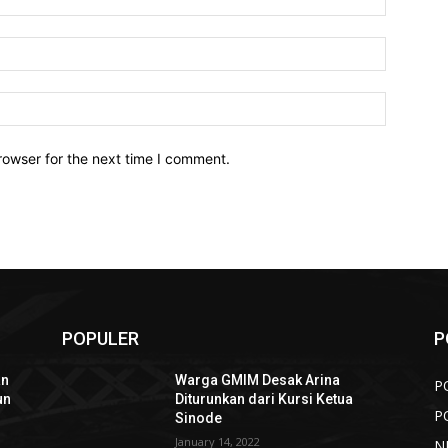
Email:*
Website:
rowser for the next time I comment.
POPULER
P
an
Warga GMIM Desak Arina
P
un
Diturunkan dari Kursi Ketua
P
Sinode
January 14, 2022
N