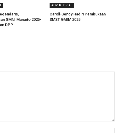
L
ADVERTORIAL
egendaris,
Caroll-Sendy Hadiri Pembukaan
an GMNI Manado 2025-
SMST GMIM 2025
kan DPP
Name:*