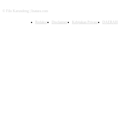
© Filo Karundeng | Inatara.com
Redaksi
Disclaimer
Kebijakan Privasi
DAERAH