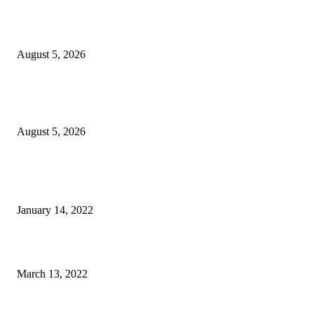
TIFF 2026, 12 Kedubes dan 36 Float
August 5, 2026
Sekdes Mufid Turut Membantu Pemadaman Kebakaran di Perbatasan Buya
Selatan-Bulawan
August 5, 2026
POPULER
Warga GMIM Desak Arina Diturunkan dari Kursi Ketua Sinode
January 14, 2022
Sesosok Mayat Ditemukan di Kamasi, Polisi Lakukan Penyelidikan
March 13, 2022