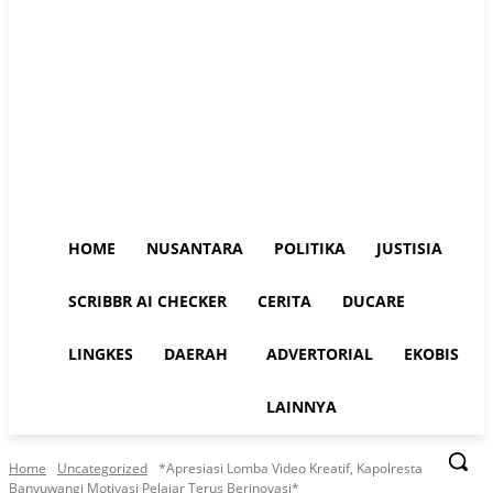
HOME
NUSANTARA
POLITIKA
JUSTISIA
SCRIBBR AI CHECKER
CERITA
DUCARE
LINGKES
DAERAH
ADVERTORIAL
EKOBIS
LAINNYA
Home
Uncategorized
*Apresiasi Lomba Video Kreatif, Kapolresta
Banyuwangi Motivasi Pelajar Terus Berinovasi*