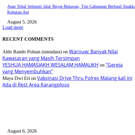
Asap Tebal Selimuti Jalur Buyat-Bulawan, Tim Gabungan Berhasil Jinakk
Kobaran Api
August 5, 2026
Load more
RECENT COMMENTS
Warouw: Banyak Nilai
Aldo Rando Poluan (sutradara)
on
Kawasaran yang Masih Tersimpan
YESHUA HAMASIAKH WESALAM HAMALIKH
“Gereja
on
yang Menyembuhkan”
Vaksinasi Drive Thru Polres Malang kali ini
Maya Dwi Eri
on
Ada di Rest Area Karangploso
TERBARU
Taroreh Diberikan Kepercayaan Menjadi Pemateri Tradisi Tenun Minahasa
August 6, 2026