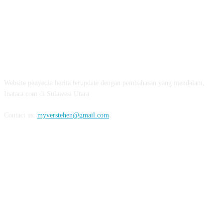
ABOUT US
Website penyedia berita terupdate dengan pembahasan yang mendalam,
Inatara.com di Sulawesi Utara
Contact us:
myverstehen@gmail.com
FOLLOW US