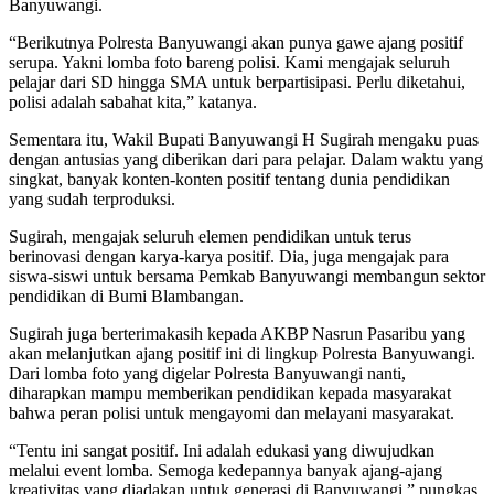
Banyuwangi.
“Berikutnya Polresta Banyuwangi akan punya gawe ajang positif
serupa. Yakni lomba foto bareng polisi. Kami mengajak seluruh
pelajar dari SD hingga SMA untuk berpartisipasi. Perlu diketahui,
polisi adalah sabahat kita,” katanya.
Sementara itu, Wakil Bupati Banyuwangi H Sugirah mengaku puas
dengan antusias yang diberikan dari para pelajar. Dalam waktu yang
singkat, banyak konten-konten positif tentang dunia pendidikan
yang sudah terproduksi.
Sugirah, mengajak seluruh elemen pendidikan untuk terus
berinovasi dengan karya-karya positif. Dia, juga mengajak para
siswa-siswi untuk bersama Pemkab Banyuwangi membangun sektor
pendidikan di Bumi Blambangan.
Sugirah juga berterimakasih kepada AKBP Nasrun Pasaribu yang
akan melanjutkan ajang positif ini di lingkup Polresta Banyuwangi.
Dari lomba foto yang digelar Polresta Banyuwangi nanti,
diharapkan mampu memberikan pendidikan kepada masyarakat
bahwa peran polisi untuk mengayomi dan melayani masyarakat.
“Tentu ini sangat positif. Ini adalah edukasi yang diwujudkan
melalui event lomba. Semoga kedepannya banyak ajang-ajang
kreativitas yang diadakan untuk generasi di Banyuwangi,” pungkas