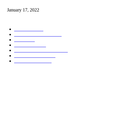
“Gereja yang Menyembuhkan”
January 17, 2022
POPULAR CATEGORY
POLITIKA
785
POLRES MALANG
451
NEWS
432
TOMOHON
350
POLDA METRO JAYA
348
ADVERTORIAL
299
POLDA JATIM
241