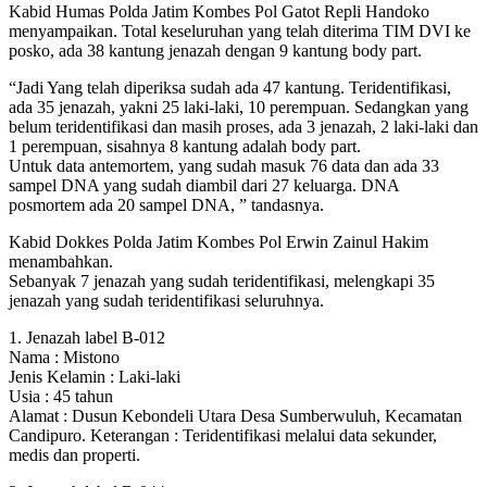
Kabid Humas Polda Jatim Kombes Pol Gatot Repli Handoko
menyampaikan. Total keseluruhan yang telah diterima TIM DVI ke
posko, ada 38 kantung jenazah dengan 9 kantung body part.
“Jadi Yang telah diperiksa sudah ada 47 kantung. Teridentifikasi,
ada 35 jenazah, yakni 25 laki-laki, 10 perempuan. Sedangkan yang
belum teridentifikasi dan masih proses, ada 3 jenazah, 2 laki-laki dan
1 perempuan, sisahnya 8 kantung adalah body part.
Untuk data antemortem, yang sudah masuk 76 data dan ada 33
sampel DNA yang sudah diambil dari 27 keluarga. DNA
posmortem ada 20 sampel DNA, ” tandasnya.
Kabid Dokkes Polda Jatim Kombes Pol Erwin Zainul Hakim
menambahkan.
Sebanyak 7 jenazah yang sudah teridentifikasi, melengkapi 35
jenazah yang sudah teridentifikasi seluruhnya.
1. Jenazah label B-012
Nama : Mistono
Jenis Kelamin : Laki-laki
Usia : 45 tahun
Alamat : Dusun Kebondeli Utara Desa Sumberwuluh, Kecamatan
Candipuro. Keterangan : Teridentifikasi melalui data sekunder,
medis dan properti.