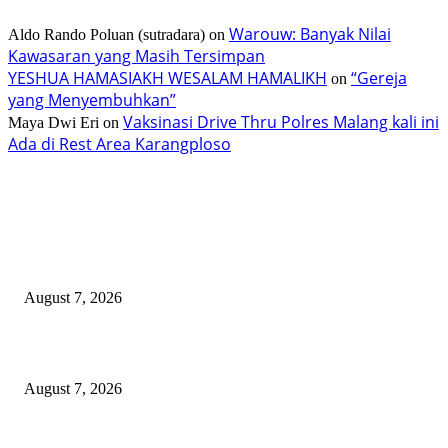
Warouw: Banyak Nilai
Aldo Rando Poluan (sutradara)
on
Kawasaran yang Masih Tersimpan
YESHUA HAMASIAKH WESALAM HAMALIKH
“Gereja
on
yang Menyembuhkan”
Vaksinasi Drive Thru Polres Malang kali ini
Maya Dwi Eri
on
Ada di Rest Area Karangploso
TERBARU
200 Peserta Eco Trail Run Sukseskan TIFF 2026
August 7, 2026
PT ASA Perkuat Kader Posyandu, Perangi Stunting di Desa Lingkar Tam
August 7, 2026
TIFF 2026 Dibuka, Caroll Ajak Syukuri HAKI Kemenkum