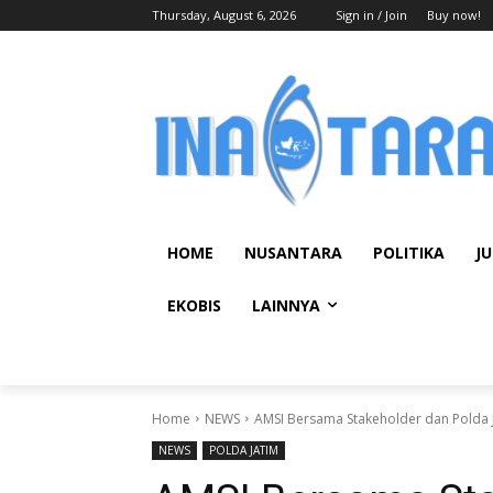
Thursday, August 6, 2026
Sign in / Join
Buy now!
HOME
NUSANTARA
POLITIKA
JU
EKOBIS
LAINNYA
Home
NEWS
AMSI Bersama Stakeholder dan Polda J
NEWS
POLDA JATIM