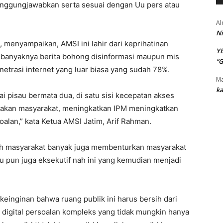
tanggungjawabkan serta sesuai dengan Uu pers atau
Al
Ni
 menyampaikan, AMSI ini lahir dari keprihatinan
Y
 banyaknya berita bohong disinformasi maupun mis
“
etrasi internet yang luar biasa yang sudah 78%.
Ma
ka
ai pisau bermata dua, di satu sisi kecepatan akses
ayakan masyarakat, meningkatkan IPM meningkatkan
lan,” kata Ketua AMSI Jatim, Arif Rahman.
lah masyarakat banyak juga membenturkan masyarakat
au pun juga eksekutif nah ini yang kemudian menjadi
 keinginan bahwa ruang publik ini harus bersih dari
n digital persoalan kompleks yang tidak mungkin hanya