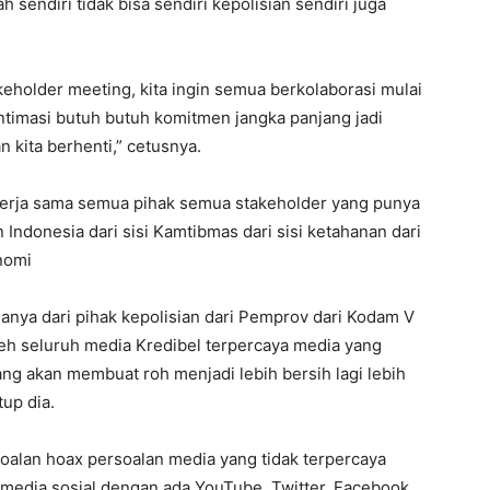
h sendiri tidak bisa sendiri kepolisian sendiri juga
akeholder meeting, kita ingin semua berkolaborasi mulai
 intimasi butuh butuh komitmen jangka panjang jadi
n kita berhenti,” cetusnya.
ekerja sama semua pihak semua stakeholder yang punya
ndonesia dari sisi Kamtibmas dari sisi ketahanan dari
nomi
emuanya dari pihak kepolisian dari Pemprov dari Kodam V
eh seluruh media Kredibel terpercaya media yang
ang akan membuat roh menjadi lebih bersih lagi lebih
tup dia.
oalan hoax persoalan media yang tidak terpercaya
media sosial dengan ada YouTube, Twitter, Facebook,