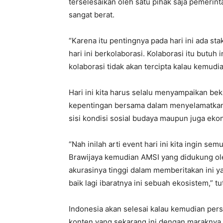
terselesaikan oleh satu pihak saja pemerinta
sangat berat.
“Karena itu pentingnya pada hari ini ada st
hari ini berkolaborasi. Kolaborasi itu butuh
kolaborasi tidak akan tercipta kalau kemudia
Hari ini kita harus selalu menyampaikan b
kepentingan bersama dalam menyelamatkan I
sisi kondisi sosial budaya maupun juga eko
“Nah inilah arti event hari ini kita ingin s
Brawijaya kemudian AMSI yang didukung ol
akurasinya tinggi dalam memberitakan ini y
baik lagi ibaratnya ini sebuah ekosistem,” tu
Indonesia akan selesai kalau kemudian pers
konten yang sekarang ini dengan maraknya 