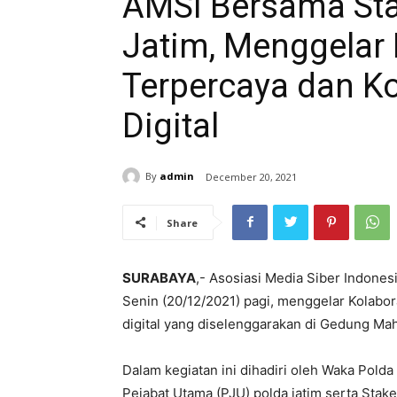
AMSI Bersama Sta
Jatim, Menggelar 
Terpercaya dan K
Digital
By
admin
December 20, 2021
Share
SURABAYA
,- Asosiasi Media Siber Indone
Senin (20/12/2021) pagi, menggelar Kolabo
digital yang diselenggarakan di Gedung Ma
Dalam kegiatan ini dihadiri oleh Waka Polda
Pejabat Utama (PJU) polda jatim serta Stak