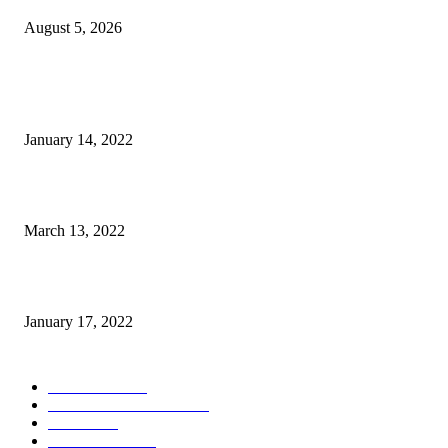
August 5, 2026
POPULER
Warga GMIM Desak Arina Diturunkan dari Kursi Ketua Sinode
January 14, 2022
Sesosok Mayat Ditemukan di Kamasi, Polisi Lakukan Penyelidikan
March 13, 2022
“Gereja yang Menyembuhkan”
January 17, 2022
POPULAR CATEGORY
POLITIKA
785
POLRES MALANG
451
NEWS
432
TOMOHON
350