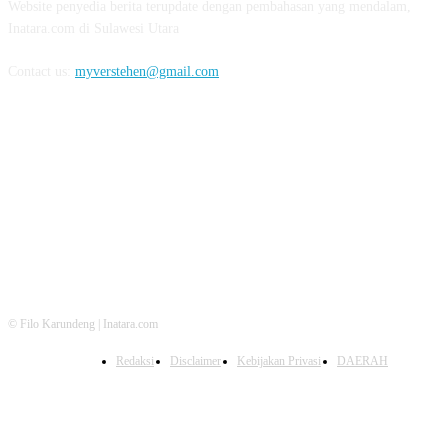
Website penyedia berita terupdate dengan pembahasan yang mendalam,
Inatara.com di Sulawesi Utara
Contact us:
myverstehen@gmail.com
FOLLOW US
© Filo Karundeng | Inatara.com
Redaksi
Disclaimer
Kebijakan Privasi
DAERAH