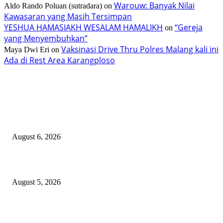
Warouw: Banyak Nilai
Aldo Rando Poluan (sutradara)
on
Kawasaran yang Masih Tersimpan
YESHUA HAMASIAKH WESALAM HAMALIKH
“Gereja
on
yang Menyembuhkan”
Vaksinasi Drive Thru Polres Malang kali ini
Maya Dwi Eri
on
Ada di Rest Area Karangploso
TERBARU
Taroreh Diberikan Kepercayaan Menjadi Pemateri Tradisi Tenun Minahasa
August 6, 2026
TIFF 2026, 12 Kedubes dan 36 Float
August 5, 2026
Sekdes Mufid Turut Membantu Pemadaman Kebakaran di Perbatasan Buya
Selatan-Bulawan