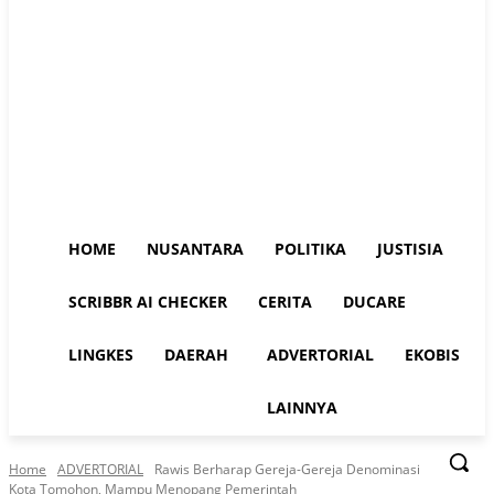
HOME
NUSANTARA
POLITIKA
JUSTISIA
SCRIBBR AI CHECKER
CERITA
DUCARE
LINGKES
DAERAH
ADVERTORIAL
EKOBIS
LAINNYA
Home
ADVERTORIAL
Rawis Berharap Gereja-Gereja Denominasi
Kota Tomohon, Mampu Menopang Pemerintah