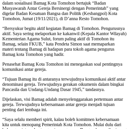
dalam sosialisasi Bamag Kota Tomohon bertajuk “Badan
Musyawarah Antar Gereja Bersinergi dengan Pemerintah” yang
digelar Badan Kesatuan Bangsa dan Politik (Kesbangpol) Kota
Tomohon, Jumat (19/11/2021), di D’anna Resto Tomohon.
“Bersyukur begitu aktif kegiatan Bamag di Tomohon. Pengurusnya
aktif. Saya sering melaporkan ke kakanwil (Kepala Kantor Wilayah)
Kementerian Agama Sulut, forum paling aktif di Tomohon itu
Bamag, selain FKUB,” kata Pendeta Simon saat memaparkan
materi tentang Bamag di hadapan para tokoh agama pengurus
Bamag kota Tomohon yang hadir.
Penasehat Bamag Kota Tomohon ini menegaskan soal pentingnya
komunikasi antar gereja.
“Tujuan Bamag itu di antaranya terwujudnya komunikasi aktif antar
denominasi gereja. Terwujudnya gerakan oikumenis dalam bingkai
Pancasila dan Undang-Undang Dasar 1945,” tandasnya.
Dijelaskan, visi Bamag adalah menyelenggarakan pertemuan antar
gereja. Terwujudnya kebersamaan antar gereja menjadi tujuan
penting dari lembaga ini.
“Saya selalu memberi spirit, kalau boleh komitmen kebersamaan
kita untuk menopang Pemerintah Kota Tomohon. Mulai dulu dari