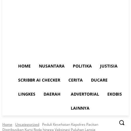
HOME
NUSANTARA
POLITIKA
JUSTISIA
SCRIBBR AI CHECKER
CERITA
DUCARE
LINGKES
DAERAH
ADVERTORIAL
EKOBIS
LAINNYA
Home
Uncategorized
Peduli Kesehatan Kapolres Pacitan
Distribusikan Kursi Roda hingga Vaksinasi Puluhan Lansia