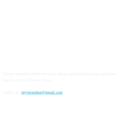
ABOUT US
Website penyedia berita terupdate dengan pembahasan yang mendalam,
Inatara.com di Sulawesi Utara
Contact us:
myverstehen@gmail.com
FOLLOW US