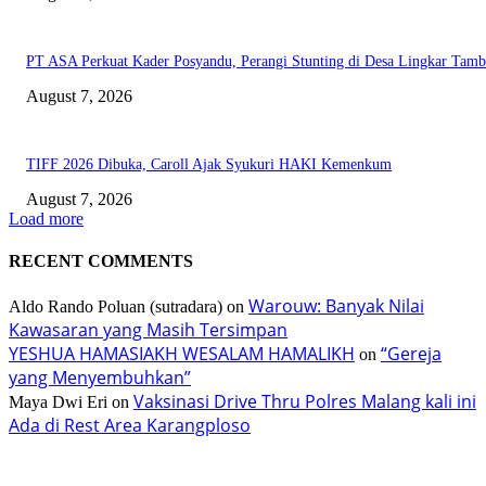
PT ASA Perkuat Kader Posyandu, Perangi Stunting di Desa Lingkar Tam
August 7, 2026
TIFF 2026 Dibuka, Caroll Ajak Syukuri HAKI Kemenkum
August 7, 2026
Load more
RECENT COMMENTS
Warouw: Banyak Nilai
Aldo Rando Poluan (sutradara)
on
Kawasaran yang Masih Tersimpan
YESHUA HAMASIAKH WESALAM HAMALIKH
“Gereja
on
yang Menyembuhkan”
Vaksinasi Drive Thru Polres Malang kali ini
Maya Dwi Eri
on
Ada di Rest Area Karangploso