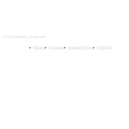
© Filo Karundeng | Inatara.com
Redaksi
Disclaimer
Kebijakan Privasi
DAERAH