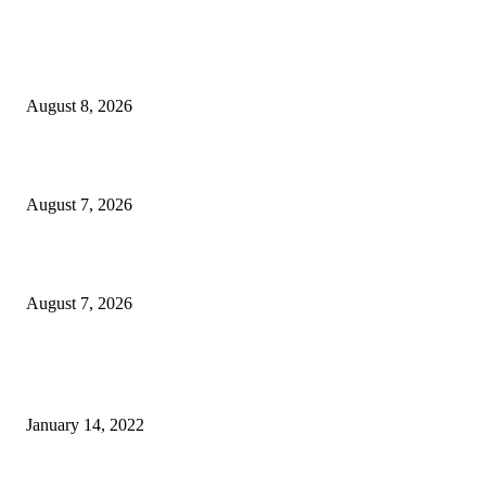
TERBARU
Gub Selvanus Harap TIFF Jadi Ikon Nasional
August 8, 2026
200 Peserta Eco Trail Run Sukseskan TIFF 2026
August 7, 2026
PT ASA Perkuat Kader Posyandu, Perangi Stunting di Desa Lingkar Tam
August 7, 2026
POPULER
Warga GMIM Desak Arina Diturunkan dari Kursi Ketua Sinode
January 14, 2022