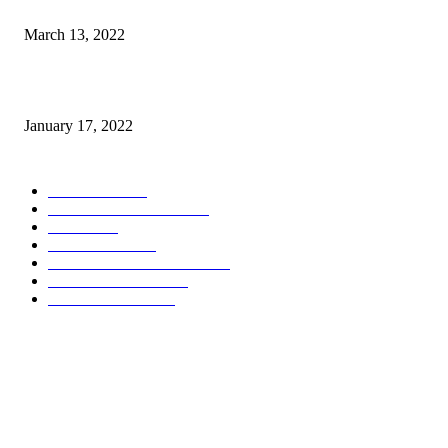
Sesosok Mayat Ditemukan di Kamasi, Polisi Lakukan Penyelidikan
March 13, 2022
“Gereja yang Menyembuhkan”
January 17, 2022
POPULAR CATEGORY
POLITIKA
785
POLRES MALANG
451
NEWS
432
TOMOHON
353
POLDA METRO JAYA
348
ADVERTORIAL
299
POLDA JATIM
241