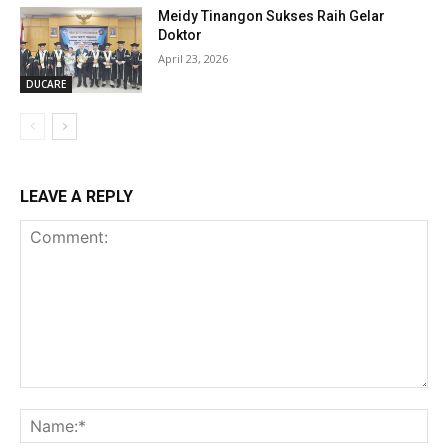
Meidy Tinangon Sukses Raih Gelar
Doktor
April 23, 2026
DUCARE
LEAVE A REPLY
Comment:
Na