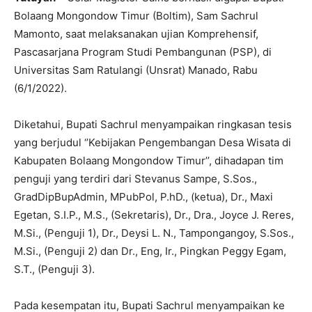
Bolaang Mongondow Timur (Boltim), Sam Sachrul
Mamonto, saat melaksanakan ujian Komprehensif,
Pascasarjana Program Studi Pembangunan (PSP), di
Universitas Sam Ratulangi (Unsrat) Manado, Rabu
(6/1/2022).
Diketahui, Bupati Sachrul menyampaikan ringkasan tesis
yang berjudul ‘’Kebijakan Pengembangan Desa Wisata di
Kabupaten Bolaang Mongondow Timur’’, dihadapan tim
penguji yang terdiri dari Stevanus Sampe, S.Sos.,
GradDipBupAdmin, MPubPol, P.hD., (ketua), Dr., Maxi
Egetan, S.I.P., M.S., (Sekretaris), Dr., Dra., Joyce J. Reres,
M.Si., (Penguji 1), Dr., Deysi L. N., Tampongangoy, S.Sos.,
M.Si., (Penguji 2) dan Dr., Eng, Ir., Pingkan Peggy Egam,
S.T., (Penguji 3).
Pada kesempatan itu, Bupati Sachrul menyampaikan ke