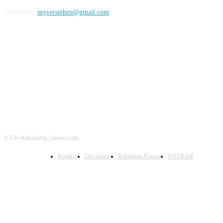
Contact us:
myverstehen@gmail.com
FOLLOW US
© Filo Karundeng | Inatara.com
Redaksi
Disclaimer
Kebijakan Privasi
DAERAH