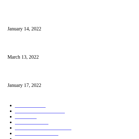
POPULER
Warga GMIM Desak Arina Diturunkan dari Kursi Ketua Sinode
January 14, 2022
Sesosok Mayat Ditemukan di Kamasi, Polisi Lakukan Penyelidikan
March 13, 2022
“Gereja yang Menyembuhkan”
January 17, 2022
POPULAR CATEGORY
POLITIKA
785
POLRES MALANG
451
NEWS
432
TOMOHON
353
POLDA METRO JAYA
348
ADVERTORIAL
299
POLDA JATIM
241