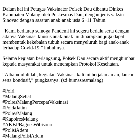
Dalam hal ini Petugas Vaksinator Polsek Dau dibantu Dinkes
Kabupaten Malang oleh Puskesmas Dau, dengan jenis vaksin
Sinovac dengan sasaran anak-anak usia 6 -11 Tahun.
“Kami berharap semoga Pandemi ini segera berlalu serta dengan
adanya Vaksinasi khusus anak-anak ini diharapkan juga dapat
membentuk kekebalan tubuh secara menyeluruh bagi anak-anak
terhadap Covid-19,” imbuhnya.
Selama kegiatan berlangsung, Polsek Dau secara aktif menghimbau
kepada masyarakat untuk menerapkan Protokol Kesehatan.
“Alhamdululillah, kegiatan Vaksinasi kali ini berjalan aman, lancar
serta kondusif,” pungkasnya. (zd-humasresmalang)
#Polri
#MalangSehat
#PolresMalangPercepatVaksinasi
#PoldaJatim
#PolresMalang
#KapolresMalang
#AKBPBagoesWibisono
#PolisiAdem
#MalangPolisiAdem