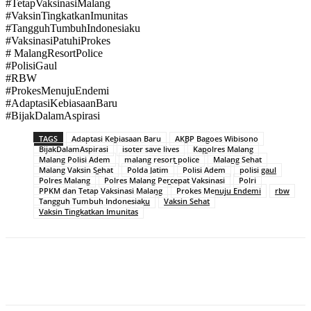
#TetapVaksinasiMalang
#VaksinTingkatkanImunitas
#TangguhTumbuhIndonesiaku
#VaksinasiPatuhiProkes
# MalangResortPolice
#PolisiGaul
#RBW
#ProkesMenujuEndemi
#AdaptasiKebiasaanBaru
#BijakDalamAspirasi
TAGS
Adaptasi Kebiasaan Baru
AKBP Bagoes Wibisono
BijakDalamAspirasi
isoter save lives
Kapolres Malang
Malang Polisi Adem
malang resort police
Malang Sehat
Malang Vaksin Sehat
Polda Jatim
Polisi Adem
polisi gaul
Polres Malang
Polres Malang Percepat Vaksinasi
Polri
PPKM dan Tetap Vaksinasi Malang
Prokes Menuju Endemi
rbw
Tangguh Tumbuh Indonesiaku
Vaksin Sehat
Vaksin Tingkatkan Imunitas