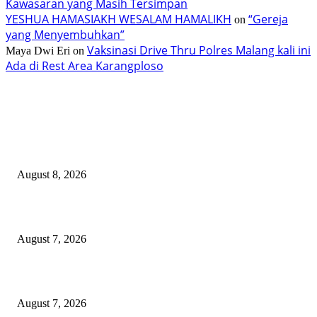
Kawasaran yang Masih Tersimpan
YESHUA HAMASIAKH WESALAM HAMALIKH
“Gereja
on
yang Menyembuhkan”
Vaksinasi Drive Thru Polres Malang kali ini
Maya Dwi Eri
on
Ada di Rest Area Karangploso
TERBARU
Gub Selvanus Harap TIFF Jadi Ikon Nasional
August 8, 2026
200 Peserta Eco Trail Run Sukseskan TIFF 2026
August 7, 2026
PT ASA Perkuat Kader Posyandu, Perangi Stunting di Desa Lingkar Tam
August 7, 2026