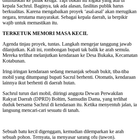
dituntaskan ke pihak ketiga. Tapi bukan itu logika yang ada di
kepala Sachrul. Baginya, tak ada alasan, fasilitas publik harus
berkualitas. Karena mengabaikan proyek ‘asal-asal’ akan merugikan
negara, terutama masyarakat. Sebagai kepala daerah, ia berpikir
wajib untuk memastikan itu.
TERKETUK MEMORI MASA KECIL
Agenda tinjau proyek, tuntas. Langkah mengejar tanggung jawab
dilanjutkan. Kali ini, rombongan bupati tak balik ke arah semula.
Mereka terlihat melanjutkan kendaraan ke Desa Bukaka, Kecamatan
Kotabunan.
Iring-iringan kendaraan sedang menanjak sebuah bukit, tiba-tiba
mobil yang ditumpangi bupati Sacrul berhenti. Otomatis, kendaraan
lainnya ikut berhenti di daerah hutan.
Sachrul turun dari mobil, diiringi anggota Dewan Perwakilan
Rakyat Daerah (DPRD) Boltim, Samsudin Dama, yang terlihat
duduk bersama Sachrul di kendaraan itu. Ketika menyentuh jalan, ia
langsung mencari-cari sesuatu di tanah.
Sebuah batu kecil digenggam, kemudian dilemparkan ke arah
sebuah pohon. Ternyata, ia menyasar sarang ofu (tawon).