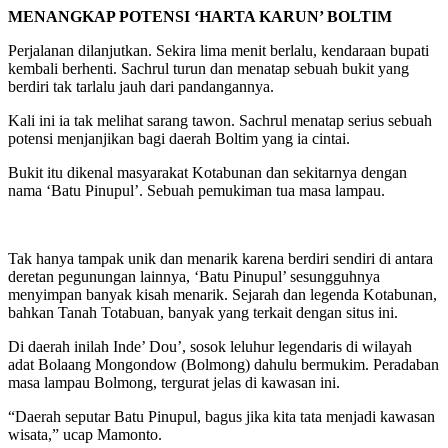
MENANGKAP POTENSI ‘HARTA KARUN’ BOLTIM
Perjalanan dilanjutkan. Sekira lima menit berlalu, kendaraan bupati
kembali berhenti. Sachrul turun dan menatap sebuah bukit yang
berdiri tak tarlalu jauh dari pandangannya.
Kali ini ia tak melihat sarang tawon. Sachrul menatap serius sebuah
potensi menjanjikan bagi daerah Boltim yang ia cintai.
Bukit itu dikenal masyarakat Kotabunan dan sekitarnya dengan
nama ‘Batu Pinupul’. Sebuah pemukiman tua masa lampau.
Tak hanya tampak unik dan menarik karena berdiri sendiri di antara
deretan pegunungan lainnya, ‘Batu Pinupul’ sesungguhnya
menyimpan banyak kisah menarik. Sejarah dan legenda Kotabunan,
bahkan Tanah Totabuan, banyak yang terkait dengan situs ini.
Di daerah inilah Inde’ Dou’, sosok leluhur legendaris di wilayah
adat Bolaang Mongondow (Bolmong) dahulu bermukim. Peradaban
masa lampau Bolmong, tergurat jelas di kawasan ini.
“Daerah seputar Batu Pinupul, bagus jika kita tata menjadi kawasan
wisata,” ucap Mamonto.