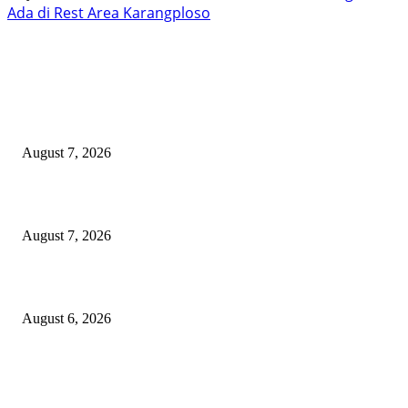
Ada di Rest Area Karangploso
TERBARU
PT ASA Perkuat Kader Posyandu, Perangi Stunting di Desa Lingkar Tam
August 7, 2026
TIFF 2026 Dibuka, Caroll Ajak Syukuri HAKI Kemenkum
August 7, 2026
Taroreh Diberikan Kepercayaan Menjadi Pemateri Tradisi Tenun Minahasa
August 6, 2026
POPULER
Warga GMIM Desak Arina Diturunkan dari Kursi Ketua Sinode