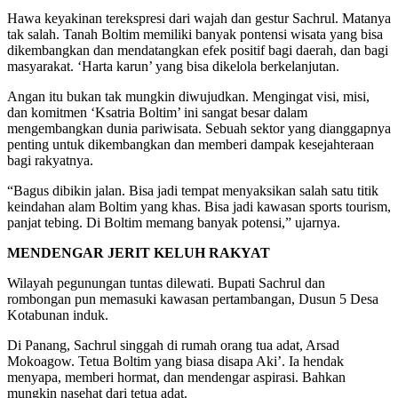
Hawa keyakinan terekspresi dari wajah dan gestur Sachrul. Matanya
tak salah. Tanah Boltim memiliki banyak pontensi wisata yang bisa
dikembangkan dan mendatangkan efek positif bagi daerah, dan bagi
masyarakat. ‘Harta karun’ yang bisa dikelola berkelanjutan.
Angan itu bukan tak mungkin diwujudkan. Mengingat visi, misi,
dan komitmen ‘Ksatria Boltim’ ini sangat besar dalam
mengembangkan dunia pariwisata. Sebuah sektor yang dianggapnya
penting untuk dikembangkan dan memberi dampak kesejahteraan
bagi rakyatnya.
“Bagus dibikin jalan. Bisa jadi tempat menyaksikan salah satu titik
keindahan alam Boltim yang khas. Bisa jadi kawasan sports tourism,
panjat tebing. Di Boltim memang banyak potensi,” ujarnya.
MENDENGAR JERIT KELUH RAKYAT
Wilayah pegunungan tuntas dilewati. Bupati Sachrul dan
rombongan pun memasuki kawasan pertambangan, Dusun 5 Desa
Kotabunan induk.
Di Panang, Sachrul singgah di rumah orang tua adat, Arsad
Mokoagow. Tetua Boltim yang biasa disapa Aki’. Ia hendak
menyapa, memberi hormat, dan mendengar aspirasi. Bahkan
mungkin nasehat dari tetua adat.