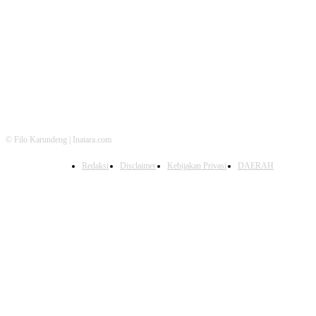
FOLLOW US
© Filo Karundeng | Inatara.com
Redaksi
Disclaimer
Kebijakan Privasi
DAERAH