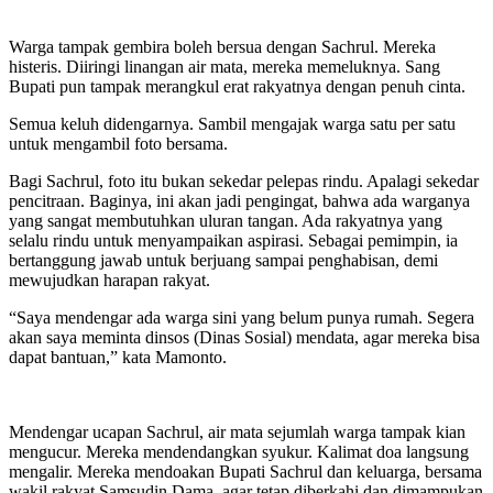
Warga tampak gembira boleh bersua dengan Sachrul. Mereka
histeris. Diiringi linangan air mata, mereka memeluknya. Sang
Bupati pun tampak merangkul erat rakyatnya dengan penuh cinta.
Semua keluh didengarnya. Sambil mengajak warga satu per satu
untuk mengambil foto bersama.
Bagi Sachrul, foto itu bukan sekedar pelepas rindu. Apalagi sekedar
pencitraan. Baginya, ini akan jadi pengingat, bahwa ada warganya
yang sangat membutuhkan uluran tangan. Ada rakyatnya yang
selalu rindu untuk menyampaikan aspirasi. Sebagai pemimpin, ia
bertanggung jawab untuk berjuang sampai penghabisan, demi
mewujudkan harapan rakyat.
“Saya mendengar ada warga sini yang belum punya rumah. Segera
akan saya meminta dinsos (Dinas Sosial) mendata, agar mereka bisa
dapat bantuan,” kata Mamonto.
Mendengar ucapan Sachrul, air mata sejumlah warga tampak kian
mengucur. Mereka mendendangkan syukur. Kalimat doa langsung
mengalir. Mereka mendoakan Bupati Sachrul dan keluarga, bersama
wakil rakyat Samsudin Dama, agar tetap diberkahi dan dimampukan