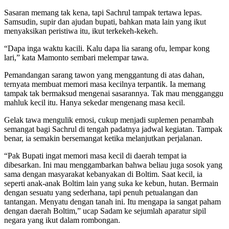
Sasaran memang tak kena, tapi Sachrul tampak tertawa lepas.
Samsudin, supir dan ajudan bupati, bahkan mata lain yang ikut
menyaksikan peristiwa itu, ikut terkekeh-kekeh.
“Dapa inga waktu kacili. Kalu dapa lia sarang ofu, lempar kong
lari,” kata Mamonto sembari melempar tawa.
Pemandangan sarang tawon yang menggantung di atas dahan,
ternyata membuat memori masa kecilnya terpantik. Ia memang
tampak tak bermaksud mengenai sasarannya. Tak mau mengganggu
mahluk kecil itu. Hanya sekedar mengenang masa kecil.
Gelak tawa mengulik emosi, cukup menjadi suplemen penambah
semangat bagi Sachrul di tengah padatnya jadwal kegiatan. Tampak
benar, ia semakin bersemangat ketika melanjutkan perjalanan.
“Pak Bupati ingat memori masa kecil di daerah tempat ia
dibesarkan. Ini mau menggambarkan bahwa beliau juga sosok yang
sama dengan masyarakat kebanyakan di Boltim. Saat kecil, ia
seperti anak-anak Boltim lain yang suka ke kebun, hutan. Bermain
dengan sesuatu yang sederhana, tapi penuh petualangan dan
tantangan. Menyatu dengan tanah ini. Itu mengapa ia sangat paham
dengan daerah Boltim,” ucap Sadam ke sejumlah aparatur sipil
negara yang ikut dalam rombongan.