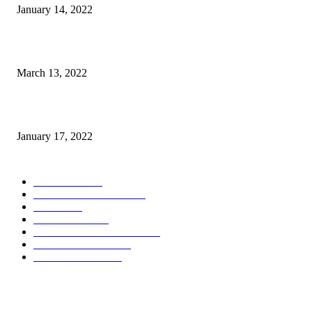
January 14, 2022
Sesosok Mayat Ditemukan di Kamasi, Polisi Lakukan Penyelidikan
March 13, 2022
“Gereja yang Menyembuhkan”
January 17, 2022
POPULAR CATEGORY
POLITIKA
785
POLRES MALANG
451
NEWS
432
TOMOHON
351
POLDA METRO JAYA
348
ADVERTORIAL
299
POLDA JATIM
241