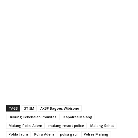
#KapolresMalang
#AKBPBagoesWibisono
#PolisiAdem
#MalangPolisiAdem
#VaksinTingkatkanImunitas
#VaksinasiPatuhiProkes
#3T5M
#MalangResortPolice
#polisigaul
#rbw
#DukungKekebalanImunitas
TAGS
3T 5M
AKBP Bagoes Wibisono
Dukung Kekebalan Imunitas.
Kapolres Malang
Malang Polisi Adem
malang resort police
Malang Sehat
Polda Jatim
Polisi Adem
polisi gaul
Polres Malang