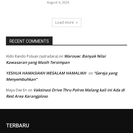
August 6, 2026
Load more
RECENT COMMENTS
Warouw: Banyak Nilai
Aldo Rando Poluan (sutradara)
on
Kawasaran yang Masih Tersimpan
YESHUA HAMASIAKH WESALAM HAMALIKH
“Gereja yang
on
Menyembuhkan”
Vaksinasi Drive Thru Polres Malang kali ini Ada di
Maya Dwi Eri
on
Rest Area Karangploso
TERBARU