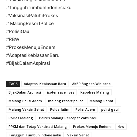
#TangguhTumbuhIndonesiaku
#VaksinasiPatuhiProkes
# MalangResortPolice
#PolisiGaul
#RBW
#ProkesMenujuEndemi
#AdaptasiKebiasaanBaru
#BijakDalamAspirasi
TAGS
Adaptasi Kebiasaan Baru
AKBP Bagoes Wibisono
BijakDalamAspirasi
isoter save lives
Kapolres Malang
Malang Polisi Adem
malang resort police
Malang Sehat
Malang Vaksin Sehat
Polda Jatim
Polisi Adem
polisi gaul
Polres Malang
Polres Malang Percepat Vaksinasi
PPKM dan Tetap Vaksinasi Malang
Prokes Menuju Endemi
rbw
Tangguh Tumbuh Indonesiaku
Vaksin Sehat