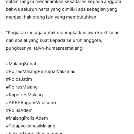
dalam rangka menanamkan kesadaran kepada anggota
bahwa seluruh harta yang dimiliki ada sebagian yang
menjadi hak orang lain yang membutuhkan.
“Kegiatan ini juga untuk meningkatkan jiwa keikhlasan
dan sosial yang kuat kepada seluruh anggota,”
pungkasnya. (alvn-humasresmalang)
#MalangSehat
#PolresMalangPercepatVaksinasi
#PoldaJatim
#PolresMalang
#KapolresMalang
#AKBPBagoesWibisono
#PolisiAdem
#MalangPolisiAdem
#TetapVaksinasiMalang
#VaksinTingkatkanImunitas