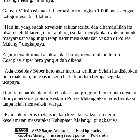
masing-masing,” tuturnya.
Gebyar Vaksinasi anak ini berhasil menjangkau 1.000 anak dengan
kategori usia 6-11 tahun.
“Hari ini yang sudah tervaksin sekitar seribu dan alhamdullilah itu
bisa melebihi target, dan kami juga sudah menyiapkan vaksin untuk
masyarakat yang ingin tetap hadir melaksanakan vaksin di Polres
Malang,” ungkapnya.
Agar menarik minat anak-anak, Donny menampilkan tokoh
Cosdplay super hero yang sudah dikenal.
“Ada cosdplay Super hero agar mereka terhibur. Selain itu disiapkan
pula makanan, bingkisan serta hadiah undian berupa sepeda,”
ucapnya.
Donny menambahkan, demi sukseskan program Pemerintah tersebut
dirinya bersama jajaran Reskrim Polres Malang akan terus berjibaku
tanpa lelah memvaksin warga.
“Kami akan terus melaksanakan kegiatan vaksin ini demi
keselamatan masyarakat Kabupaten Malang,” pungkasnya.
TAGS
AKBP Bagoes Wibisono
Herd Immunity
Kapolres Malang
malang resort police
Polda Jatim
Polisi Adem
polisi gaul
Polres Malang