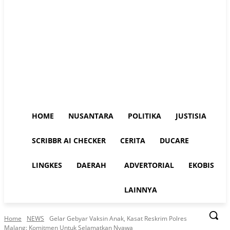
HOME
NUSANTARA
POLITIKA
JUSTISIA
SCRIBBR AI CHECKER
CERITA
DUCARE
LINGKES
DAERAH
ADVERTORIAL
EKOBIS
LAINNYA
Home
NEWS
Gelar Gebyar Vaksin Anak, Kasat Reskrim Polres
Malang: Komitmen Untuk Selamatkan Nyawa