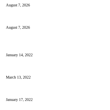
August 7, 2026
PT ASA Perkuat Kader Posyandu, Perangi Stunting di Desa Lingkar Tam
August 7, 2026
POPULER
Warga GMIM Desak Arina Diturunkan dari Kursi Ketua Sinode
January 14, 2022
Sesosok Mayat Ditemukan di Kamasi, Polisi Lakukan Penyelidikan
March 13, 2022
“Gereja yang Menyembuhkan”
January 17, 2022
POPULAR CATEGORY