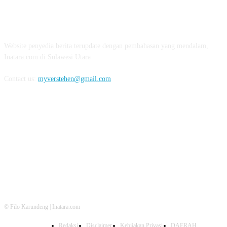
ABOUT US
Website penyedia berita terupdate dengan pembahasan yang mendalam,
Inatara.com di Sulawesi Utara
Contact us:
myverstehen@gmail.com
FOLLOW US
© Filo Karundeng | Inatara.com
Redaksi
Disclaimer
Kebijakan Privasi
DAERAH