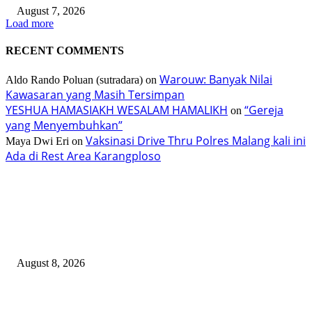
August 7, 2026
Load more
RECENT COMMENTS
Warouw: Banyak Nilai
Aldo Rando Poluan (sutradara)
on
Kawasaran yang Masih Tersimpan
YESHUA HAMASIAKH WESALAM HAMALIKH
“Gereja
on
yang Menyembuhkan”
Vaksinasi Drive Thru Polres Malang kali ini
Maya Dwi Eri
on
Ada di Rest Area Karangploso
TERBARU
Gub Selvanus Harap TIFF Jadi Ikon Nasional
August 8, 2026
200 Peserta Eco Trail Run Sukseskan TIFF 2026