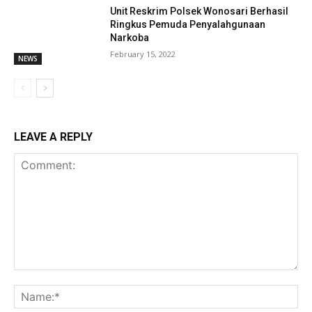
Unit Reskrim Polsek Wonosari Berhasil
Ringkus Pemuda Penyalahgunaan
Narkoba
February 15, 2022
NEWS
LEAVE A REPLY
Comment:
Na