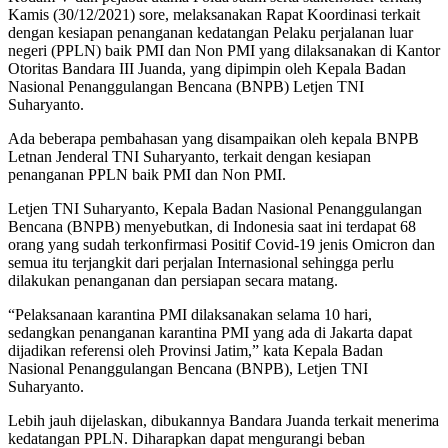
Kamis (30/12/2021) sore, melaksanakan Rapat Koordinasi terkait
dengan kesiapan penanganan kedatangan Pelaku perjalanan luar
negeri (PPLN) baik PMI dan Non PMI yang dilaksanakan di Kantor
Otoritas Bandara III Juanda, yang dipimpin oleh Kepala Badan
Nasional Penanggulangan Bencana (BNPB) Letjen TNI
Suharyanto.
Ada beberapa pembahasan yang disampaikan oleh kepala BNPB
Letnan Jenderal TNI Suharyanto, terkait dengan kesiapan
penanganan PPLN baik PMI dan Non PMI.
Letjen TNI Suharyanto, Kepala Badan Nasional Penanggulangan
Bencana (BNPB) menyebutkan, di Indonesia saat ini terdapat 68
orang yang sudah terkonfirmasi Positif Covid-19 jenis Omicron dan
semua itu terjangkit dari perjalan Internasional sehingga perlu
dilakukan penanganan dan persiapan secara matang.
“Pelaksanaan karantina PMI dilaksanakan selama 10 hari,
sedangkan penanganan karantina PMI yang ada di Jakarta dapat
dijadikan referensi oleh Provinsi Jatim,” kata Kepala Badan
Nasional Penanggulangan Bencana (BNPB), Letjen TNI
Suharyanto.
Lebih jauh dijelaskan, dibukannya Bandara Juanda terkait menerima
kedatangan PPLN. Diharapkan dapat mengurangi beban