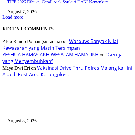
TIFF 2026 Dibuka, Caroll Ajak Syukuri HAKI Kemenkum
August 7, 2026
Load more
RECENT COMMENTS
Warouw: Banyak Nilai
Aldo Rando Poluan (sutradara)
on
Kawasaran yang Masih Tersimpan
YESHUA HAMASIAKH WESALAM HAMALIKH
“Gereja
on
yang Menyembuhkan”
Vaksinasi Drive Thru Polres Malang kali ini
Maya Dwi Eri
on
Ada di Rest Area Karangploso
TERBARU
Gub Selvanus Harap TIFF Jadi Ikon Nasional
August 8, 2026