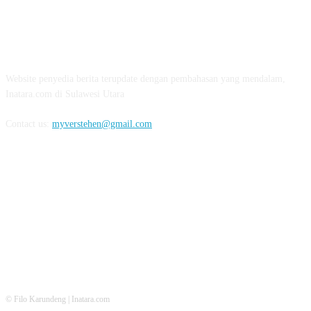
ABOUT US
Website penyedia berita terupdate dengan pembahasan yang mendalam,
Inatara.com di Sulawesi Utara
Contact us:
myverstehen@gmail.com
FOLLOW US
© Filo Karundeng | Inatara.com