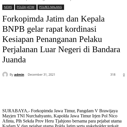
NEWS
POLDA JATIM
POLRES MALANG
Forkopimda Jatim dan Kepala
BNPB gelar rapat kordinasi
Kesiapan Penanganan Pelaku
Perjalanan Luar Negeri di Bandara
Juanda
By
admin
December 31, 2021
318
0
SURABAYA,- Forkopimda Jawa Timur, Pangdam V Brawijaya
Mayjen TNI Nurchahyanto, Kapolda Jawa Timur Irjen Pol Nico
Afinta, Plh Sekda Prov Heru Tjahjono bersama para pejabat utama
Kodam V dan pejabat utama Polda Jatim serta stakeholder terkait,