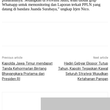
prasarananya. Sedangkan di Provinsi Jatim, telah dibuat grup
Whatsapp untuk memonitoring dan Laporan terkait PPLN yang
datang di bandara Juanda Surabaya,” ungkap Irjen Nico.
Previous article
Next article
Kapolda Jawa Timur mendapat
Hadiri Gebyar Ekspor Tutup
Tanda Kehormatan Bintang
Tahun, Kapolri Tegaskan Kawal
Bhayangkara Pratama dari
Seluruh Strategi Wujudkan
Presiden RI
Ketahanan Pangan