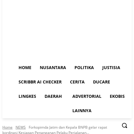
HOME
NUSANTARA
POLITIKA
JUSTISIA
SCRIBBR AI CHECKER
CERITA
DUCARE
LINGKES
DAERAH
ADVERTORIAL
EKOBIS
LAINNYA
Home
NEWS
Forkopimda Jatim dan Kepala BNPB gelar rapat
kordinasi Kesiapan Penanganan Pelaku Perjalanan...