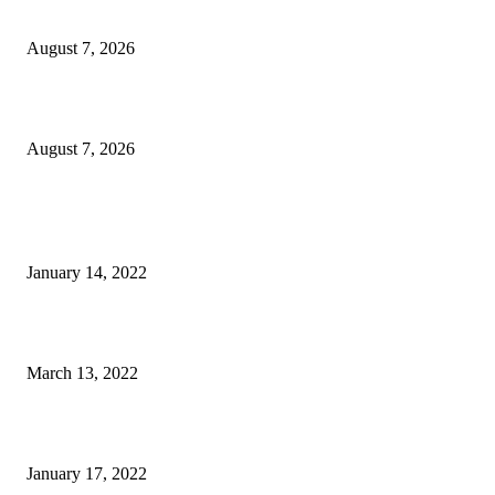
200 Peserta Eco Trail Run Sukseskan TIFF 2026
August 7, 2026
PT ASA Perkuat Kader Posyandu, Perangi Stunting di Desa Lingkar Tam
August 7, 2026
POPULER
Warga GMIM Desak Arina Diturunkan dari Kursi Ketua Sinode
January 14, 2022
Sesosok Mayat Ditemukan di Kamasi, Polisi Lakukan Penyelidikan
March 13, 2022
“Gereja yang Menyembuhkan”
January 17, 2022