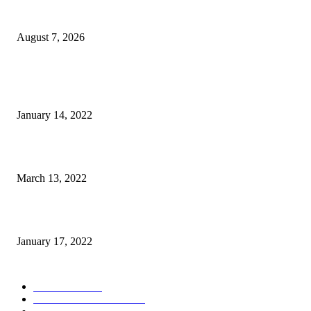
PT ASA Perkuat Kader Posyandu, Perangi Stunting di Desa Lingkar Tam
August 7, 2026
POPULER
Warga GMIM Desak Arina Diturunkan dari Kursi Ketua Sinode
January 14, 2022
Sesosok Mayat Ditemukan di Kamasi, Polisi Lakukan Penyelidikan
March 13, 2022
“Gereja yang Menyembuhkan”
January 17, 2022
POPULAR CATEGORY
POLITIKA
785
POLRES MALANG
451