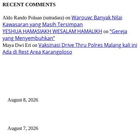
RECENT COMMENTS
Warouw: Banyak Nilai
Aldo Rando Poluan (sutradara)
on
Kawasaran yang Masih Tersimpan
YESHUA HAMASIAKH WESALAM HAMALIKH
“Gereja
on
yang Menyembuhkan”
Vaksinasi Drive Thru Polres Malang kali ini
Maya Dwi Eri
on
Ada di Rest Area Karangploso
TERBARU
Gub Selvanus Harap TIFF Jadi Ikon Nasional
August 8, 2026
200 Peserta Eco Trail Run Sukseskan TIFF 2026
August 7, 2026