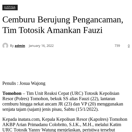
JUSTISIA
Cemburu Berujung Pengancaman,
Tim Totosik Amankan Fauzi
By
admin
January 16, 2022
739
0
Penulis : Josua Wajong
Tomohon
– Tim Unit Reaksi Cepat (URC) Totosik Kepolisian
Resor (Polres) Tomohon, bekuk SS alias Fauzi (22), lantaran
cemburu hingga nekat ancam JR (23) dan VP (20) menggunakan
senjata tajam (sajam) jenis pisau, Sabtu (15/1/2022).
Kepada inatara.com, Kepala Kepolisan Resor (Kapolres) Tomohon
AKBP Arian Primadanu Colobrito, S.I.K., M.H., melalui Katim
URC Totosik Yanny Watung menjelaskan, peristiwa tersebut