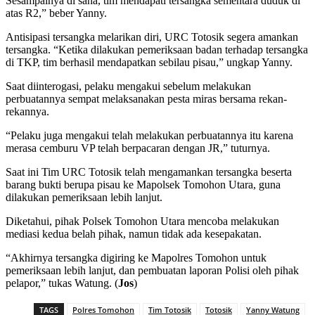
Sesampainya di sana, tim mendapati tersangka sementara duduk di
atas R2,” beber Yanny.
Antisipasi tersangka melarikan diri, URC Totosik segera amankan
tersangka. “Ketika dilakukan pemeriksaan badan terhadap tersangka
di TKP, tim berhasil mendapatkan sebilau pisau,” ungkap Yanny.
Saat diinterogasi, pelaku mengakui sebelum melakukan
perbuatannya sempat melaksanakan pesta miras bersama rekan-
rekannya.
“Pelaku juga mengakui telah melakukan perbuatannya itu karena
merasa cemburu VP telah berpacaran dengan JR,” tuturnya.
Saat ini Tim URC Totosik telah mengamankan tersangka beserta
barang bukti berupa pisau ke Mapolsek Tomohon Utara, guna
dilakukan pemeriksaan lebih lanjut.
Diketahui, pihak Polsek Tomohon Utara mencoba melakukan
mediasi kedua belah pihak, namun tidak ada kesepakatan.
“Akhirnya tersangka digiring ke Mapolres Tomohon untuk
pemeriksaan lebih lanjut, dan pembuatan laporan Polisi oleh pihak
pelapor,” tukas Watung. (
Jos
)
TAGS
Polres Tomohon
Tim Totosik
Totosik
Yanny Watung