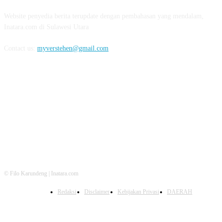
Website penyedia berita terupdate dengan pembahasan yang mendalam,
Inatara.com di Sulawesi Utara
Contact us:
myverstehen@gmail.com
FOLLOW US
© Filo Karundeng | Inatara.com
Redaksi
Disclaimer
Kebijakan Privasi
DAERAH