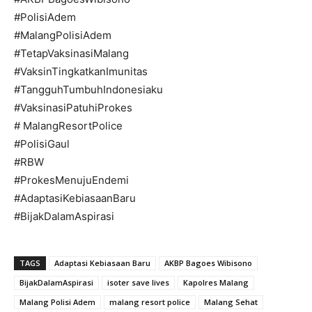
#PolisiAdem
#MalangPolisiAdem
#TetapVaksinasiMalang
#VaksinTingkatkanImunitas
#TangguhTumbuhIndonesiaku
#VaksinasiPatuhiProkes
# MalangResortPolice
#PolisiGaul
#RBW
#ProkesMenujuEndemi
#AdaptasiKebiasaanBaru
#BijakDalamAspirasi
TAGS
Adaptasi Kebiasaan Baru
AKBP Bagoes Wibisono
BijakDalamAspirasi
isoter save lives
Kapolres Malang
Malang Polisi Adem
malang resort police
Malang Sehat