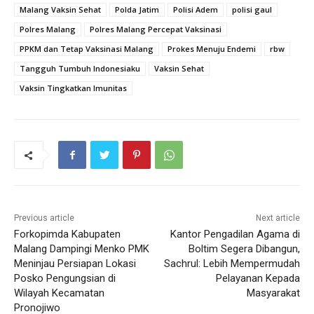
Malang Vaksin Sehat
Polda Jatim
Polisi Adem
polisi gaul
Polres Malang
Polres Malang Percepat Vaksinasi
PPKM dan Tetap Vaksinasi Malang
Prokes Menuju Endemi
rbw
Tangguh Tumbuh Indonesiaku
Vaksin Sehat
Vaksin Tingkatkan Imunitas
Previous article
Next article
Forkopimda Kabupaten
Kantor Pengadilan Agama di
Malang Dampingi Menko PMK
Boltim Segera Dibangun,
Meninjau Persiapan Lokasi
Sachrul: Lebih Mempermudah
Posko Pengungsian di
Pelayanan Kepada
Wilayah Kecamatan
Masyarakat
Pronojiwo