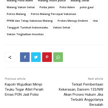
Malang Polisi Adem
malang resort police
Malang Sehat
Malang Vaksin Sehat
Polda Jatim
Polisi Adem
polisi gaul
Polres Malang
Polres Malang Percepat Vaksinasi
PPKM dan Tetap Vaksinasi Malang
Prokes Menuju Endemi
rbw
Tangguh Tumbuh Indonesiaku
Vaksin Sehat
Vaksin Tingkatkan Imunitas
Previous article
Next article
Kapolri Wujudkan Mimpi
Terkait Pemberitaan
Teuku Tegar Atlet Peraih
Kekerasan, Danrem 133/NW
Emas PON Jadi Polisi
Akan Proses Hukum Jika
Terbukti Anggotanya
Bersalah