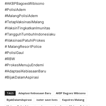
#AKBPBagoesWibisono
#PolisiAdem
#MalangPolisiAdem
#TetapVaksinasiMalang
#VaksinTingkatkanImunitas
#TangguhTumbuhIndonesiaku
#VaksinasiPatuhiProkes
# MalangResortPolice
#PolisiGaul
#RBW
#ProkesMenujuEndemi
#AdaptasiKebiasaanBaru
#BijakDalamAspirasi
TAGS
Adaptasi Kebiasaan Baru
AKBP Bagoes Wibisono
BijakDalamAspirasi
isoter save lives
Kapolres Malang