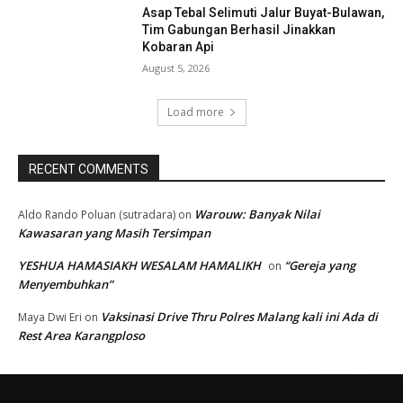
Asap Tebal Selimuti Jalur Buyat-Bulawan,
Tim Gabungan Berhasil Jinakkan
Kobaran Api
August 5, 2026
Load more
RECENT COMMENTS
Warouw: Banyak Nilai
Aldo Rando Poluan (sutradara)
on
Kawasaran yang Masih Tersimpan
YESHUA HAMASIAKH WESALAM HAMALIKH
“Gereja yang
on
Menyembuhkan”
Vaksinasi Drive Thru Polres Malang kali ini Ada di
Maya Dwi Eri
on
Rest Area Karangploso