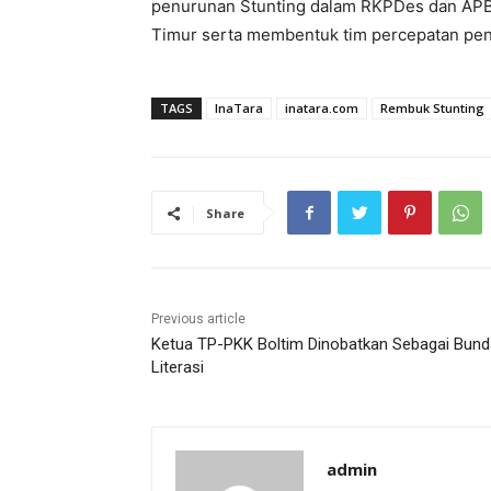
penurunan Stunting dalam RKPDes dan AP
Timur serta membentuk tim percepatan penu
TAGS
InaTara
inatara.com
Rembuk Stunting
Share
Previous article
Ketua TP-PKK Boltim Dinobatkan Sebagai Bund
Literasi
admin