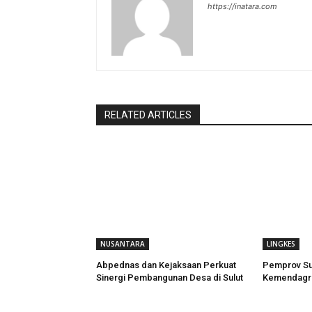
https://inatara.com
RELATED ARTICLES
NUSANTARA
LINGKES
Abpednas dan Kejaksaan Perkuat
Pemprov Su
Sinergi Pembangunan Desa di Sulut
Kemendagri