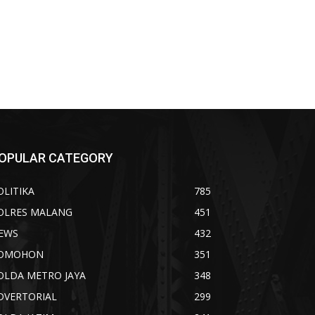
OPULAR CATEGORY
OLITIKA
785
OLRES MALANG
451
EWS
432
OMOHON
351
OLDA METRO JAYA
348
DVERTORIAL
299