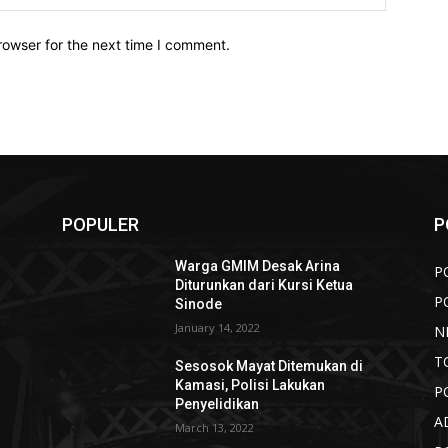
rowser for the next time I comment.
POPULER
P
Warga GMIM Desak Arina
P
i
Diturunkan dari Kursi Ketua
P
Sinode
January 14, 2022
N
T
Sesosok Mayat Ditemukan di
Kamasi, Polisi Lakukan
P
Penyelidikan
A
March 13, 2022