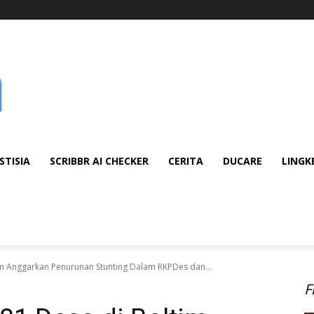
STISIA
SCRIBBR AI CHECKER
CERITA
DUCARE
LINGK
im Anggarkan Penurunan Stunting Dalam RKPDes dan...
F