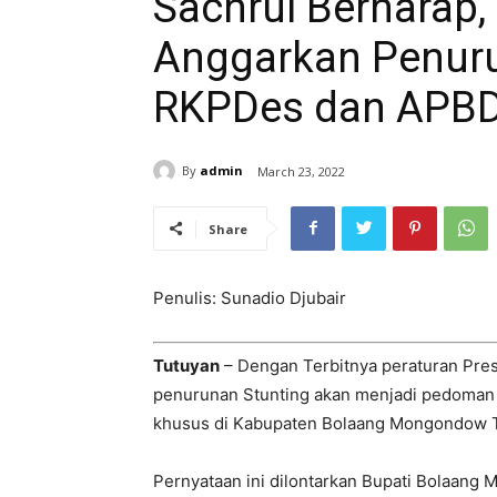
Sachrul Berharap,
Anggarkan Penuru
RKPDes dan APB
By
admin
March 23, 2022
Share
Penulis: Sunadio Djubair
Tutuyan
– Dengan Terbitnya peraturan Pre
penurunan Stunting akan menjadi pedoman
khusus di Kabupaten Bolaang Mongondow Ti
Pernyataan ini dilontarkan Bupati Bolaan