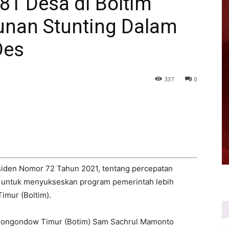
 81 Desa di Boltim
nan Stunting Dalam
Des
337
0
siden Nomor 72 Tahun 2021, tentang percepatan
 untuk menyukseskan program pemerintah lebih
mur (Boltim).
g Mongondow Timur (Botim) Sam Sachrul Mamonto