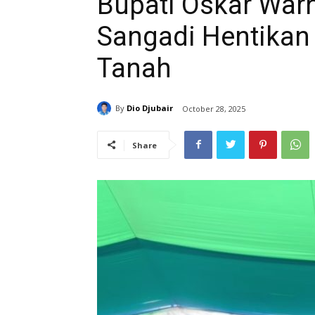
Bupati Oskar War
Sangadi Hentikan
Tanah
By
Dio Djubair
October 28, 2025
Share