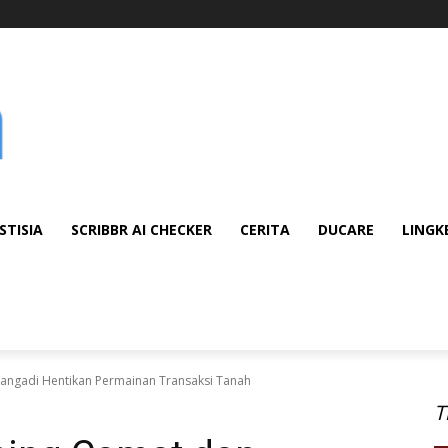
STISIA
SCRIBBR AI CHECKER
CERITA
DUCARE
LINGK
angadi Hentikan Permainan Transaksi Tanah
T