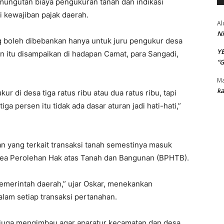
mungutan biaya pengukuran tanah dan indikasi
i kewajiban pajak daerah.
Al
Ni
 boleh dibebankan hanya untuk juru pengukur desa
Y
itu disampaikan di hadapan Camat, para Sangadi,
“
Ma
ka
ur di desa tiga ratus ribu atau dua ratus ribu, tapi
ga persen itu tidak ada dasar aturan jadi hati-hati,”
 yang terkait transaksi tanah semestinya masuk
Bea Perolehan Hak atas Tanah dan Bangunan (BPHTB).
emerintah daerah,” ujar Oskar, menekankan
alam setiap transaksi pertanahan.
 juga mengimbau agar aparatur kecamatan dan desa