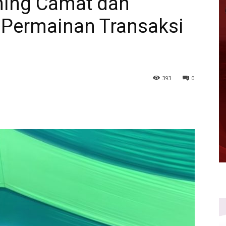
ning Camat dan
 Permainan Transaksi
393
0