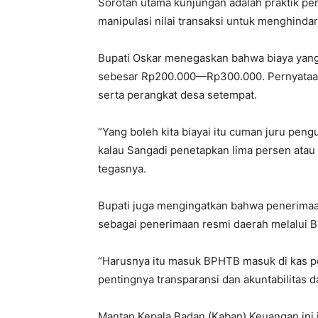
Sorotan utama kunjungan adalah praktik pe
manipulasi nilai transaksi untuk menghindar
Bupati Oskar menegaskan bahwa biaya yang
sebesar Rp200.000—Rp300.000. Pernyataan 
serta perangkat desa setempat.
“Yang boleh kita biayai itu cuman juru penguk
kalau Sangadi penetapkan lima persen atau ti
tegasnya.
Bupati juga mengingatkan bahwa penerimaan
sebagai penerimaan resmi daerah melalui 
“Harusnya itu masuk BPHTB masuk di kas p
pentingnya transparansi dan akuntabilitas d
Mantan Kepala Badan (Kaban) Keuangan ini