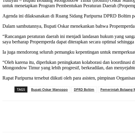
Tutuyan – Bupati Bolaang Mongondow Timur (Boltim) Oskar Manopp
untuk menetapkan Program Pembentukan Peraturan Daerah (Propemp
Agenda ini dilaksanakan di Ruang Sidang Paripurna DPRD Boltim pa
Dalam sambutannya, Bupati Oskar menekankan bahwa Propemperda me
“Rancangan peraturan daerah ini menjadi landasan hukum yang sangat
saya berharap Propemperda dapat diterapkan secara optimal sehing
Ia juga mendorong seluruh pemangku kepentingan untuk memperkua
“Oleh karena itu, diperlukan peningkatan kolaborasi dan koordinasi
Mongondow Timur yang lebih progresif, berkeadilan, dan menyejaht
Rapat Paripurna tersebut diikuti oleh para asisten, pimpinan Organis
TAGS
Bupati Oskar Manoppo
DPRD Boltim
Pemerintah Bolaang
Share