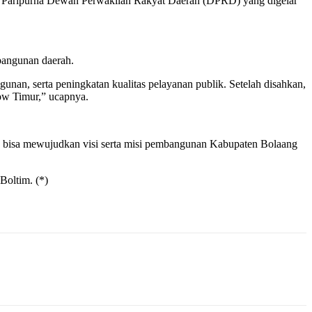
 Paripurna Dewan Perwakilan Rakyat Daerah (DPRD) yang digelar
bangunan daerah.
nan, serta peningkatan kualitas pelayanan publik. Setelah disahkan,
ow Timur,” ucapnya.
ita bisa mewujudkan visi serta misi pembangunan Kabupaten Bolaang
Boltim. (*)