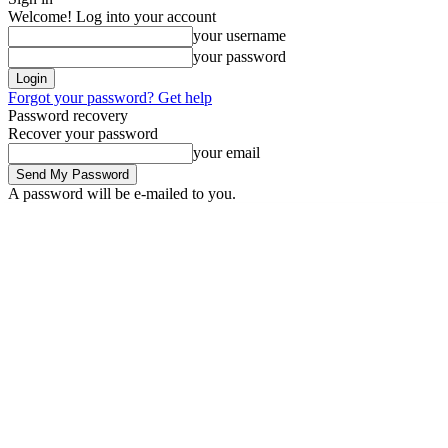
Welcome! Log into your account
your username
your password
Forgot your password? Get help
Password recovery
Recover your password
your email
A password will be e-mailed to you.
Friday, August 7, 2026
Sign in / Join
Buy now!