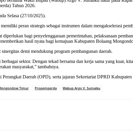
o bersama Wakil Bupati (Wabup) Argo V. Sumaiku hadir pada Rapat
erda) Tahun 2026.
da Selasa (27/10/2025).
miliki peran strategis sebagai instrumen dalam mengakselerasi pem
 diperlukan bagi penyelenggaraan pemerintahan, pelaksanaan pembangu
ga memberikan hasil nyata bagi kemajuan Kabupaten Bolaang Mongond
t sinergitas demi mendukung program pembangunan daerah.
 di berbagai sektor. Dengan tekad bersama dan kerja sama yang kuat, k
erakan masyarakat,” tambahnya.
asi Perangkat Daerah (OPD), serta jajaran Sekretariat DPRD Kabupaten 
 Mongondow Timur
Propemperda
Wabup Argo V. Sumaiku