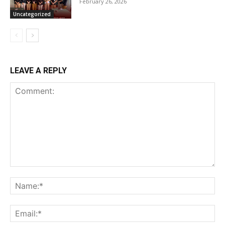
February 26, 2026
Uncategorized
LEAVE A REPLY
Comment:
Na
Ema