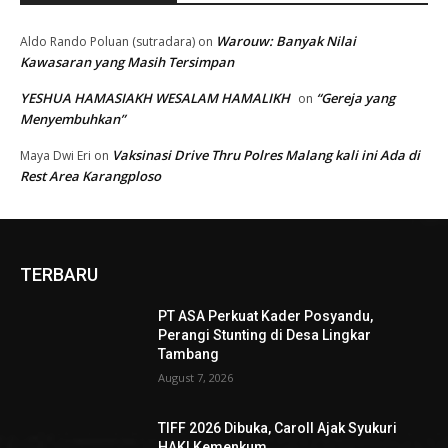
Warouw: Banyak Nilai
Aldo Rando Poluan (sutradara)
on
Kawasaran yang Masih Tersimpan
YESHUA HAMASIAKH WESALAM HAMALIKH
“Gereja yang
on
Menyembuhkan”
Vaksinasi Drive Thru Polres Malang kali ini Ada di
Maya Dwi Eri
on
Rest Area Karangploso
TERBARU
PT ASA Perkuat Kader Posyandu,
Perangi Stunting di Desa Lingkar
Tambang
August 7, 2026
TIFF 2026 Dibuka, Caroll Ajak Syukuri
HAKI Kemenkum