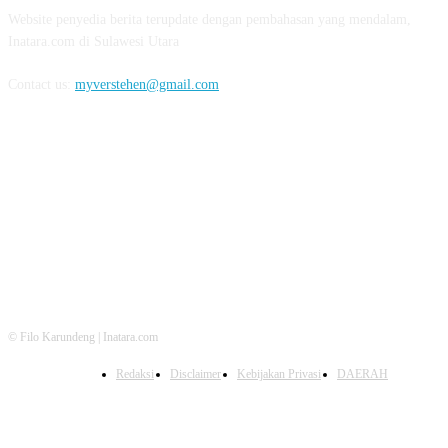
Website penyedia berita terupdate dengan pembahasan yang mendalam,
Inatara.com di Sulawesi Utara
Contact us:
myverstehen@gmail.com
FOLLOW US
© Filo Karundeng | Inatara.com
Redaksi
Disclaimer
Kebijakan Privasi
DAERAH