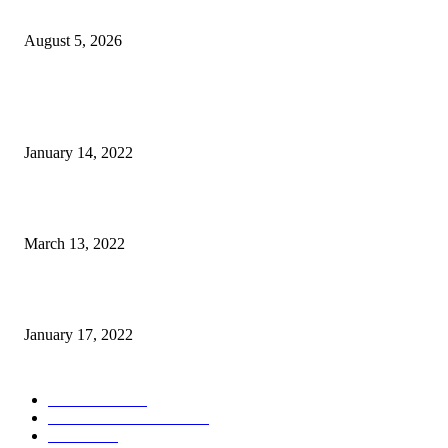
Selatan-Bulawan
August 5, 2026
POPULER
Warga GMIM Desak Arina Diturunkan dari Kursi Ketua Sinode
January 14, 2022
Sesosok Mayat Ditemukan di Kamasi, Polisi Lakukan Penyelidikan
March 13, 2022
“Gereja yang Menyembuhkan”
January 17, 2022
POPULAR CATEGORY
POLITIKA
785
POLRES MALANG
451
NEWS
432