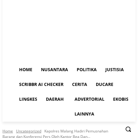
HOME
NUSANTARA
POLITIKA
JUSTISIA
SCRIBBR AI CHECKER
CERITA
DUCARE
LINGKES
DAERAH
ADVERTORIAL
EKOBIS
LAINNYA
Home
Uncategorized
Kapolres Malang Hadiri Pemusnahan
Barang dan Konferensi Pers Oleh Kantor Bea Dan...