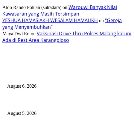
Warouw: Banyak Nilai
Aldo Rando Poluan (sutradara)
on
Kawasaran yang Masih Tersimpan
YESHUA HAMASIAKH WESALAM HAMALIKH
“Gereja
on
yang Menyembuhkan”
Vaksinasi Drive Thru Polres Malang kali ini
Maya Dwi Eri
on
Ada di Rest Area Karangploso
TERBARU
Taroreh Diberikan Kepercayaan Menjadi Pemateri Tradisi Tenun Minahasa
August 6, 2026
TIFF 2026, 12 Kedubes dan 36 Float
August 5, 2026
Sekdes Mufid Turut Membantu Pemadaman Kebakaran di Perbatasan Buya