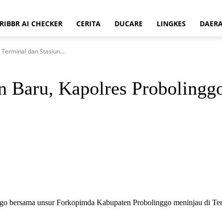
RIBBR AI CHECKER
CERITA
DUCARE
LINGKES
DAER
 Terminal dan Stasiun...
n Baru, Kapolres Probolingg
ggo bersama unsur Forkopimda Kabupaten Probolinggo meninjau di Term