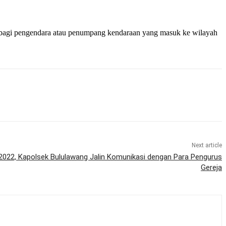
, bagi pengendara atau penumpang kendaraan yang masuk ke wilayah
Next article
022, Kapolsek Bululawang Jalin Komunikasi dengan Para Pengurus
Gereja