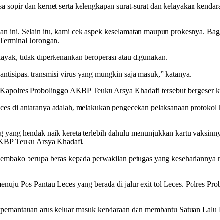
a sopir dan kernet serta kelengkapan surat-surat dan kelayakan kenda
an ini. Selain itu, kami cek aspek keselamatan maupun prokesnya. Bag
Terminal Jorongan.
ayak, tidak diperkenankan beroperasi atau digunakan.
antisipasi transmisi virus yang mungkin saja masuk,” katanya.
 Kapolres Probolinggo AKBP Teuku Arsya Khadafi tersebut bergeser ke
es di antaranya adalah, melakukan pengecekan pelaksanaan protokol 
ng yang hendak naik kereta terlebih dahulu menunjukkan kartu vaksi
AKBP Teuku Arsya Khadafi.
 sembako berupa beras kepada perwakilan petugas yang kesehariannya 
uju Pos Pantau Leces yang berada di jalur exit tol Leces. Polres Pro
 pemantauan arus keluar masuk kendaraan dan membantu Satuan Lalu Lin