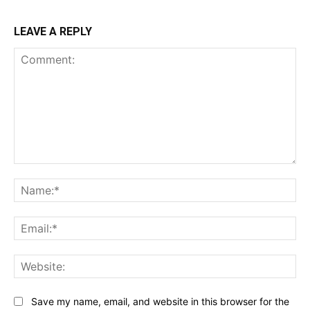
LEAVE A REPLY
Comment:
Na
Ema
Web
Save my name, email, and website in this browser for the