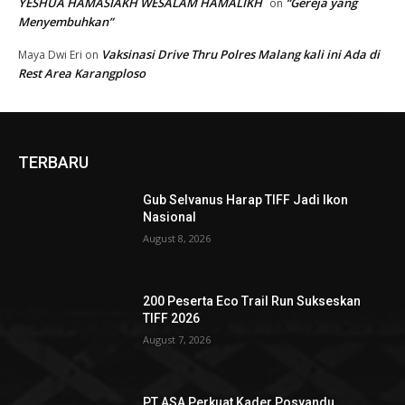
YESHUA HAMASIAKH WESALAM HAMALIKH
“Gereja yang
on
Menyembuhkan”
Vaksinasi Drive Thru Polres Malang kali ini Ada di
Maya Dwi Eri
on
Rest Area Karangploso
TERBARU
Gub Selvanus Harap TIFF Jadi Ikon
Nasional
August 8, 2026
200 Peserta Eco Trail Run Sukseskan
TIFF 2026
August 7, 2026
PT ASA Perkuat Kader Posyandu,