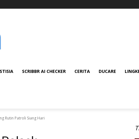
STISIA
SCRIBBR AI CHECKER
CERITA
DUCARE
LINGK
g Rutin Patroli Siang Hari
T