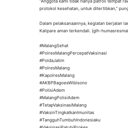
“Anggota kami tidak hanya patroli tempat r
protokol kesehatan, untuk ditertibkan,” pu
Dalam pelaksanaannya, kegiatan berjalan la
Kalipare aman terkendali. (glh-humasresma
#MalangSehat
#PolresMalangPercepatVaksinasi
#PoldaJatim
#PolresMalang
#KapolresMalang
#AKBPBagoesWibisono
#PolisiAdem
#MalangPolisiAdem
#TetapVaksinasiMalang
#VaksinTingkatkanImunitas
#TangguhTumbuhIndonesiaku
#VaksinasiPatuhiProkes