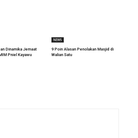
NEWS
dan Dinamika Jemaat
9 Poin Alasan Penolakan Masjid di
MIM Pniel Kayawu
Walian Satu