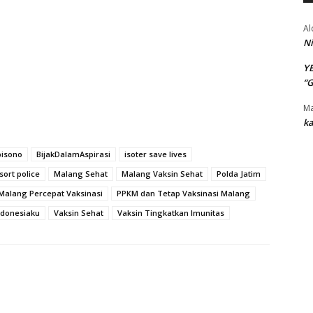
Al
Ni
Y
“
Ma
ka
bisono
BijakDalamAspirasi
isoter save lives
ort police
Malang Sehat
Malang Vaksin Sehat
Polda Jatim
 Malang Percepat Vaksinasi
PPKM dan Tetap Vaksinasi Malang
donesiaku
Vaksin Sehat
Vaksin Tingkatkan Imunitas