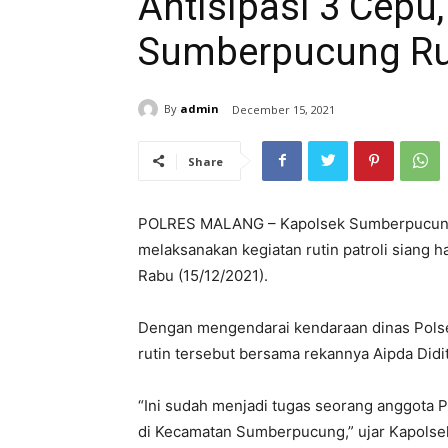
Antisipasi 3 Cepu,
Sumberpucung Ruti
By
admin
December 15, 2021
Share
POLRES MALANG – Kapolsek Sumberpucung A
melaksanakan kegiatan rutin patroli siang
Rabu (15/12/2021).
Dengan mengendarai kendaraan dinas Polse
rutin tersebut bersama rekannya Aipda Didit
“Ini sudah menjadi tugas seorang anggota 
di Kecamatan Sumberpucung,” ujar Kapolse