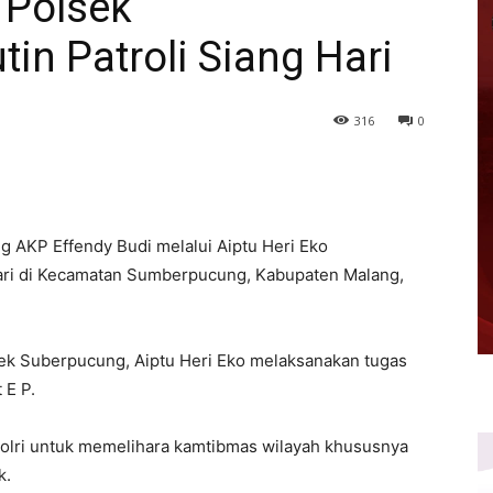
 Polsek
n Patroli Siang Hari
316
0
KP Effendy Budi melalui Aiptu Heri Eko
 hari di Kecamatan Sumberpucung, Kabupaten Malang,
k Suberpucung, Aiptu Heri Eko melaksanakan tugas
 E P.
Polri untuk memelihara kamtibmas wilayah khususnya
k.