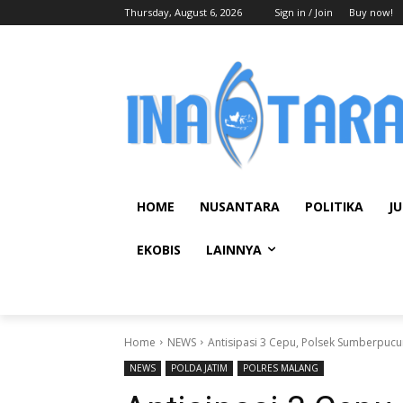
Thursday, August 6, 2026
Sign in / Join
Buy now!
HOME
NUSANTARA
POLITIKA
JU
EKOBIS
LAINNYA
Home
NEWS
Antisipasi 3 Cepu, Polsek Sumberpucun
NEWS
POLDA JATIM
POLRES MALANG