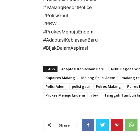
# MalangResortPolice
#PolisiGaul
#RBW
#ProkesMenujuEndemi
#AdaptasiKebiasaanBaru
#BijakDalamAspirasi
TAGS
Adaptasi Kebiasaan Baru
AKBP Bagoes Wi
Kapolres Malang
Malang Polisi Adem
malang res
Polisi Adem
polisi gaul
Polres Malang
Polres
Prokes Menuju Endemi
rbw
Tangguh Tumbuh In
Share