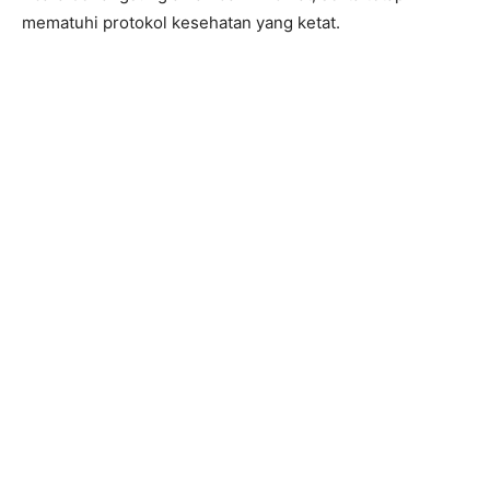
mematuhi protokol kesehatan yang ketat.
#MalangSehat
#PolresMalangPercepatVaksinasi
#PoldaJatim
#PolresMalang
#KapolresMalang
#AKBPBagoesWibisono
#PolisiAdem
#MalangPolisiAdem
#VaksinTingkatkanImunitas
#VaksinasiPatuhiProkes
#3T5M
#MalangResortPolice
#polisigaul
#rbw
#DukungKekebalanImunitas