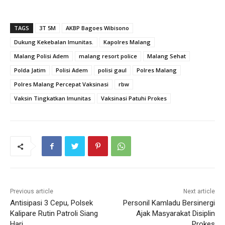
TAGS
3T 5M
AKBP Bagoes Wibisono
Dukung Kekebalan Imunitas.
Kapolres Malang
Malang Polisi Adem
malang resort police
Malang Sehat
Polda Jatim
Polisi Adem
polisi gaul
Polres Malang
Polres Malang Percepat Vaksinasi
rbw
Vaksin Tingkatkan Imunitas
Vaksinasi Patuhi Prokes
Previous article
Next article
Antisipasi 3 Cepu, Polsek
Personil Kamladu Bersinergi
Kalipare Rutin Patroli Siang
Ajak Masyarakat Disiplin
Hari
Prokes