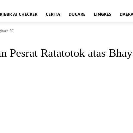
RIBBR AI CHECKER
CERITA
DUCARE
LINGKES
DAER
gkara FC
 Pesrat Ratatotok atas Bha