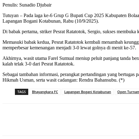
Penulis: Sunadio Djubair
Tutuyan – Pada laga ke-6 Grup G Bupati Cup 2025 Kabupaten Bolaa
Lapangan Bogani Kotabunan, Rabu (10/9/2025).
Di babak pertama, striker Pesrat Ratatotok, Sergio, sukses membuka
Memasuki babak kedua, Pesrat Ratatotok kembali menambah keunggul
memperbesar kemenangan menjadi 3-0 lewat golnya di menit ke-57.
Akhirnya, wasit utama Farel Sumual meniup peluit panjang tanda be
kalah telak 3-0 dari Pesrat Ratatotok.
Sebagai tambahan informasi, perangkat pertandingan yang bertugas pa
Hikmah Usman, serta wasit cadangan: Rendra Bahansubu. (*)
TAGS
Bhayangkara FC
Lapangan Bogani Kotabunan
Open Turnam
Share