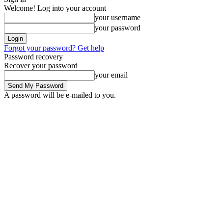
Welcome! Log into your account
your username
your password
Forgot your password? Get help
Password recovery
Recover your password
your email
A password will be e-mailed to you.
Friday, August 7, 2026
Sign in / Join
Buy now!