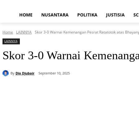
HOME
NUSANTARA
POLITIKA
JUSTISIA
SC
Home
LAINNYA
Skor 3-0 Warnai Kemenangan Pesrat Ratatotok atas Bhayan
LAINNYA
Skor 3-0 Warnai Kemenangan
By
Dio Djubair
September 10, 2025
Share