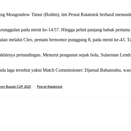
ng Mongondow Timur (Boltim), tim Pesrat Ratatotok berhasil menund
 keunggulan pada menit ke-14:57. Hingga peluit panjang babak pertama
an melalui Cleo, pemain bernomor punggung 8, pada menit ke-43. Ta
rakhirnya pertandingan. Menurut pengamat sepak bola, Sulaeman Lend
da laga tersebut yakni Match Commissioner: Djaenal Bahansubu, wasit u
en Bupati CUP 2025
Pesrat Ratatotok