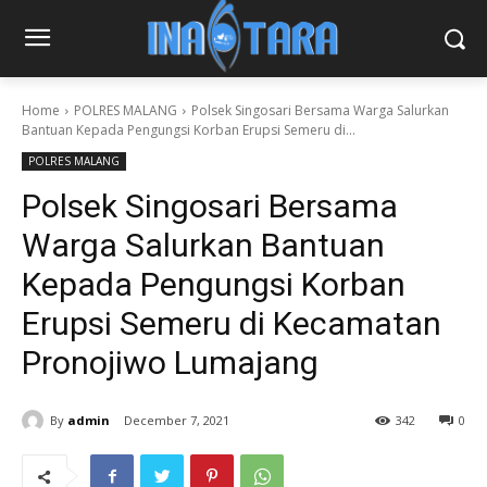
Home
POLRES MALANG
Polsek Singosari Bersama Warga Salurkan
Bantuan Kepada Pengungsi Korban Erupsi Semeru di...
POLRES MALANG
Polsek Singosari Bersama
Warga Salurkan Bantuan
Kepada Pengungsi Korban
Erupsi Semeru di Kecamatan
Pronojiwo Lumajang
By
admin
December 7, 2021
342
0