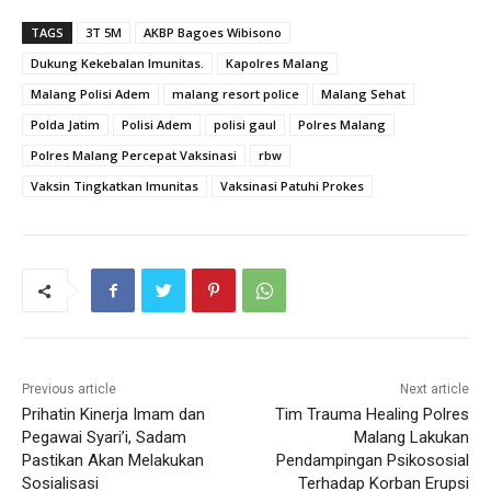
TAGS
3T 5M
AKBP Bagoes Wibisono
Dukung Kekebalan Imunitas.
Kapolres Malang
Malang Polisi Adem
malang resort police
Malang Sehat
Polda Jatim
Polisi Adem
polisi gaul
Polres Malang
Polres Malang Percepat Vaksinasi
rbw
Vaksin Tingkatkan Imunitas
Vaksinasi Patuhi Prokes
Previous article
Next article
Prihatin Kinerja Imam dan
Tim Trauma Healing Polres
Pegawai Syari’i, Sadam
Malang Lakukan
Pastikan Akan Melakukan
Pendampingan Psikososial
Sosialisasi
Terhadap Korban Erupsi