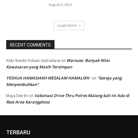
August 6, 2026
Load more
RECENT COMMENTS
Warouw: Banyak Nilai
Aldo Rando Poluan (sutradara)
on
Kawasaran yang Masih Tersimpan
YESHUA HAMASIAKH WESALAM HAMALIKH
“Gereja yang
on
Menyembuhkan”
Vaksinasi Drive Thru Polres Malang kali ini Ada di
Maya Dwi Eri
on
Rest Area Karangploso
TERBARU