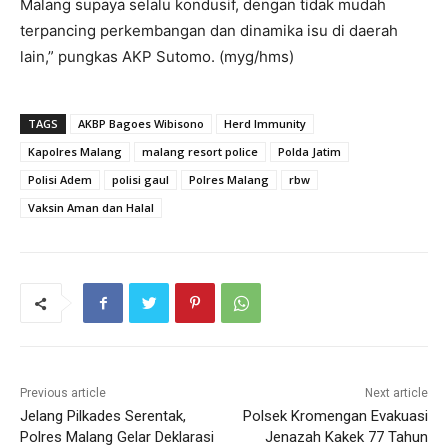
Malang supaya selalu kondusif, dengan tidak mudah
terpancing perkembangan dan dinamika isu di daerah
lain,” pungkas AKP Sutomo. (myg/hms)
TAGS
AKBP Bagoes Wibisono
Herd Immunity
Kapolres Malang
malang resort police
Polda Jatim
Polisi Adem
polisi gaul
Polres Malang
rbw
Vaksin Aman dan Halal
Previous article
Next article
Jelang Pilkades Serentak,
Polsek Kromengan Evakuasi
Polres Malang Gelar Deklarasi
Jenazah Kakek 77 Tahun