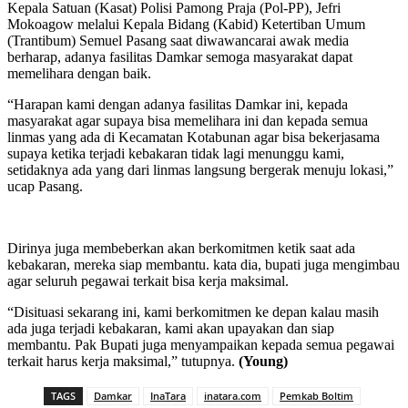
Kepala Satuan (Kasat) Polisi Pamong Praja (Pol-PP), Jefri
Mokoagow melalui Kepala Bidang (Kabid) Ketertiban Umum
(Trantibum) Semuel Pasang saat diwawancarai awak media
berharap, adanya fasilitas Damkar semoga masyarakat dapat
memelihara dengan baik.
“Harapan kami dengan adanya fasilitas Damkar ini, kepada
masyarakat agar supaya bisa memelihara ini dan kepada semua
linmas yang ada di Kecamatan Kotabunan agar bisa bekerjasama
supaya ketika terjadi kebakaran tidak lagi menunggu kami,
setidaknya ada yang dari linmas langsung bergerak menuju lokasi,”
ucap Pasang.
Dirinya juga membeberkan akan berkomitmen ketik saat ada
kebakaran, mereka siap membantu. kata dia, bupati juga mengimbau
agar seluruh pegawai terkait bisa kerja maksimal.
“Disituasi sekarang ini, kami berkomitmen ke depan kalau masih
ada juga terjadi kebakaran, kami akan upayakan dan siap
membantu. Pak Bupati juga menyampaikan kepada semua pegawai
terkait harus kerja maksimal,” tutupnya.
(Young)
TAGS
Damkar
InaTara
inatara.com
Pemkab Boltim