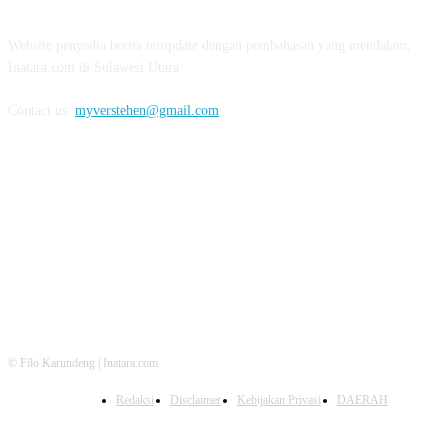
Website penyedia berita terupdate dengan pembahasan yang mendalam,
Inatara.com di Sulawesi Utara
Contact us:
myverstehen@gmail.com
FOLLOW US
© Filo Karundeng | Inatara.com
Redaksi
Disclaimer
Kebijakan Privasi
DAERAH