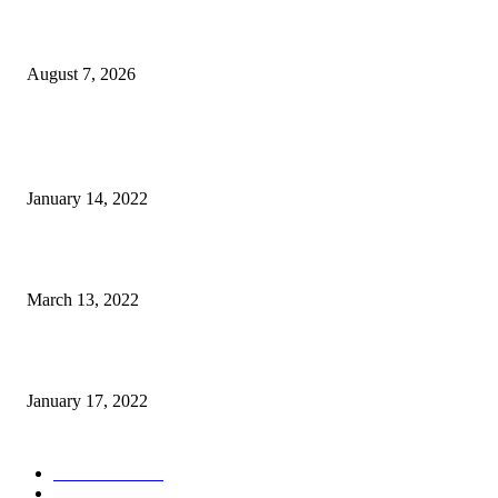
PT ASA Perkuat Kader Posyandu, Perangi Stunting di Desa Lingkar Tam
August 7, 2026
POPULER
Warga GMIM Desak Arina Diturunkan dari Kursi Ketua Sinode
January 14, 2022
Sesosok Mayat Ditemukan di Kamasi, Polisi Lakukan Penyelidikan
March 13, 2022
“Gereja yang Menyembuhkan”
January 17, 2022
POPULAR CATEGORY
POLITIKA
785
POLRES MALANG
451