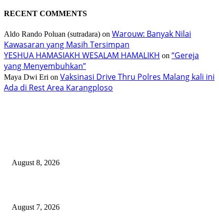
RECENT COMMENTS
Warouw: Banyak Nilai
Aldo Rando Poluan (sutradara)
on
Kawasaran yang Masih Tersimpan
YESHUA HAMASIAKH WESALAM HAMALIKH
“Gereja
on
yang Menyembuhkan”
Vaksinasi Drive Thru Polres Malang kali ini
Maya Dwi Eri
on
Ada di Rest Area Karangploso
TERBARU
Gub Selvanus Harap TIFF Jadi Ikon Nasional
August 8, 2026
200 Peserta Eco Trail Run Sukseskan TIFF 2026
August 7, 2026