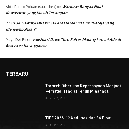
Warouw: Banyak Nilai
Aldo Rando Poluan (sutradara)
on
Kawasaran yang Masih Tersimpan
YESHUA HAMASIAKH WESALAM HAMALIKH
“Gereja yang
on
Menyembuhkan”
Vaksinasi Drive Thru Polres Malang kali ini Ada di
Maya Dwi Eri
on
Rest Area Karangploso
TERBARU
Taroreh Diberikan Kepercayaan Menjadi
Pemateri Tradisi Tenun Minahasa
August 6, 2026
TIFF 2026, 12 Kedubes dan 36 Float
August 5, 2026