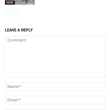
NEWS
LEAVE A REPLY
Comment:
Na
Ema