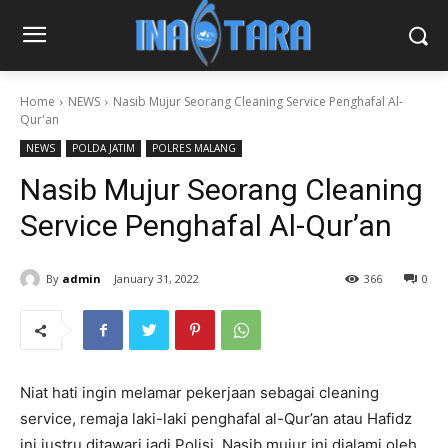
Home
NEWS
Nasib Mujur Seorang Cleaning Service Penghafal Al-
Qur'an
NEWS
POLDA JATIM
POLRES MALANG
Nasib Mujur Seorang Cleaning
Service Penghafal Al-Qur’an
By
admin
January 31, 2022
366
0
Niat hati ingin melamar pekerjaan sebagai cleaning
service, remaja laki-laki penghafal al-Qur’an atau Hafidz
ini justru ditawari jadi Polisi. Nasib mujur ini dialami oleh