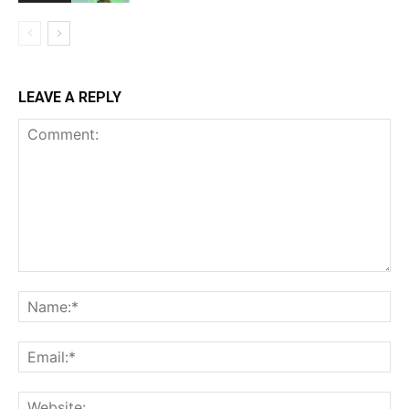
LEAVE A REPLY
Comment:
Na
Ema
Web