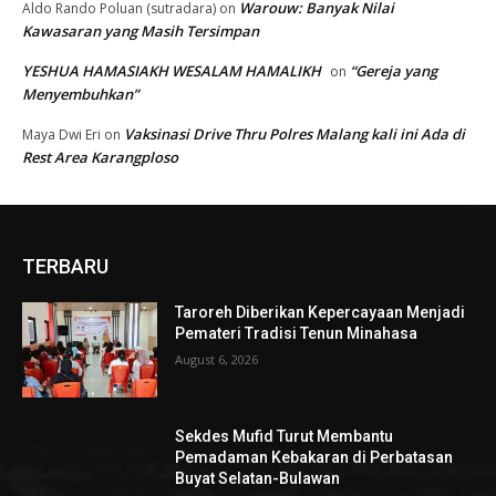
Warouw: Banyak Nilai
Aldo Rando Poluan (sutradara)
on
Kawasaran yang Masih Tersimpan
YESHUA HAMASIAKH WESALAM HAMALIKH
“Gereja yang
on
Menyembuhkan”
Vaksinasi Drive Thru Polres Malang kali ini Ada di
Maya Dwi Eri
on
Rest Area Karangploso
TERBARU
Taroreh Diberikan Kepercayaan Menjadi
Pemateri Tradisi Tenun Minahasa
August 6, 2026
Sekdes Mufid Turut Membantu
Pemadaman Kebakaran di Perbatasan
Buyat Selatan-Bulawan