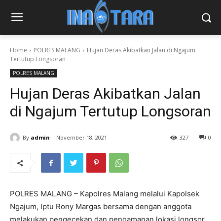
Home
POLRES MALANG
Hujan Deras Akibatkan Jalan di Ngajum
Tertutup Longsoran
POLRES MALANG
Hujan Deras Akibatkan Jalan
di Ngajum Tertutup Longsoran
By
admin
November 18, 2021
327
0
POLRES MALANG – Kapolres Malang melalui Kapolsek
Ngajum, Iptu Rony Margas bersama dengan anggota
melakukan pengecekan dan pengamanan lokasi longsor