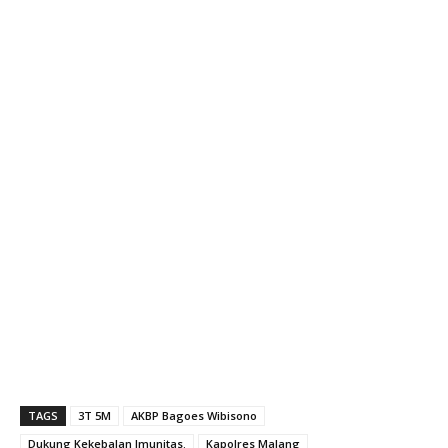
#PolresMalangPercepatVaksinasi
#PoldaJatim
#PolresMalang
#KapolresMalang
#AKBPBagoesWibisono
#PolisiAdem
#MalangPolisiAdem
#VaksinTingkatkanImunitas
#VaksinasiPatuhiProkes
#3T5M
#MalangResortPolice
#polisigaul
#rbw
#DukungKekebalanImunitas
TAGS
3T 5M
AKBP Bagoes Wibisono
Dukung Kekebalan Imunitas.
Kapolres Malang