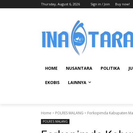
Thursday, August 6, 2026
Sign in / Join
Buy now!
HOME
NUSANTARA
POLITIKA
JU
EKOBIS
LAINNYA
Home
POLRES MALANG
Forkopimda Kabupaten Mal
POLRES MALANG