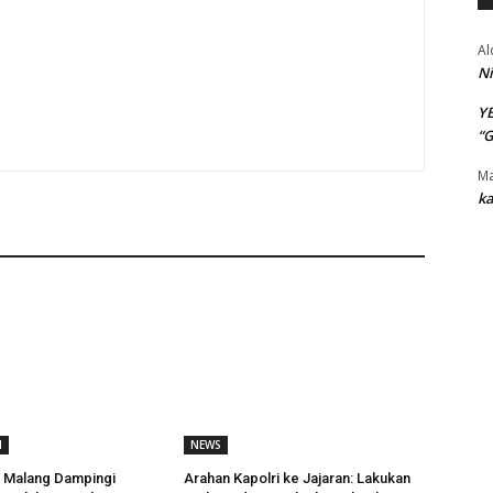
Al
Ni
Y
“
Ma
ka
I
NEWS
 Malang Dampingi
Arahan Kapolri ke Jajaran: Lakukan