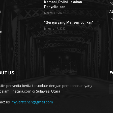
Kamasi, Polisi Lakukan
P
n
Penyelidikan
A
i
March 13, 2022
P
“Gereja yang Menyembuhkan”
January 17, 2022
e
OUT US
F
ite penyedia berita terupdate dengan pembahasan yang
alam, Inatara.com di Sulawesi Utara
act us:
myverstehen@gmail.com