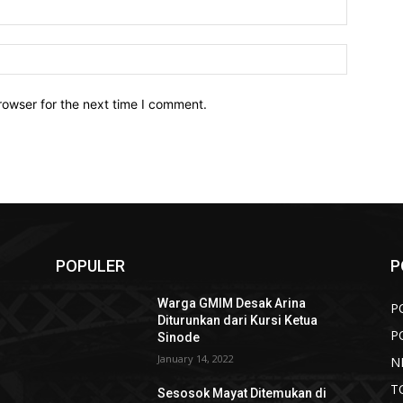
Email:*
Website:
rowser for the next time I comment.
POPULER
P
u
Warga GMIM Desak Arina
P
Diturunkan dari Kursi Ketua
P
Sinode
January 14, 2022
N
T
Sesosok Mayat Ditemukan di