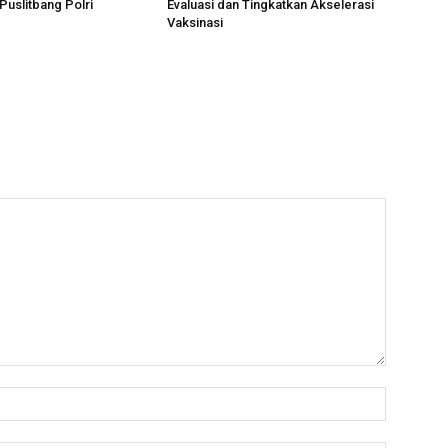
Puslitbang Polri
Evaluasi dan Tingkatkan Akselerasi
Vaksinasi
Name:*