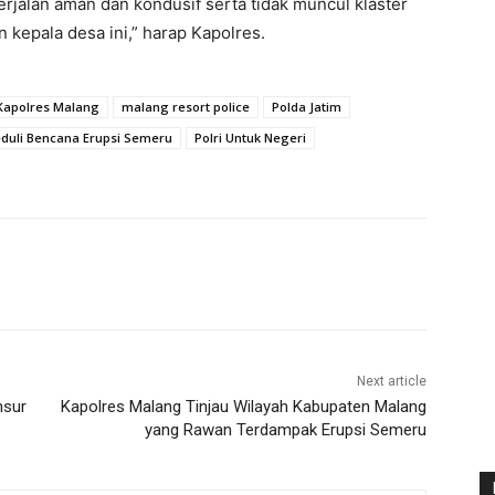
berjalan aman dan kondusif serta tidak muncul klaster
 kepala desa ini,” harap Kapolres.
Kapolres Malang
malang resort police
Polda Jatim
eduli Bencana Erupsi Semeru
Polri Untuk Negeri
Next article
nsur
Kapolres Malang Tinjau Wilayah Kabupaten Malang
yang Rawan Terdampak Erupsi Semeru