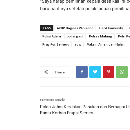
“Saya harap pemilihan kepala desa kali ini 
baru nantinya setelah pelaksanaan pemilihan
TAGS
AKBP Bagoes Wibisono
Herd Immunity
Polisi Adem
polisi gaul
Polres Malang
Polri P
Pray For Semeru
rbw
Vaksin Aman dan Halal
Share
Previous article
Polda Jatim Kerahkan Pasukan dari Berbagai U
Bantu Korban Erupsi Semeru