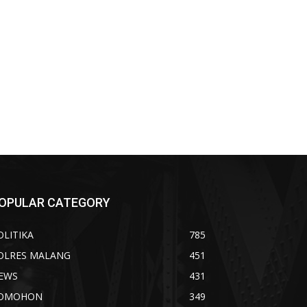
OPULAR CATEGORY
OLITIKA
785
OLRES MALANG
451
EWS
431
OMOHON
349