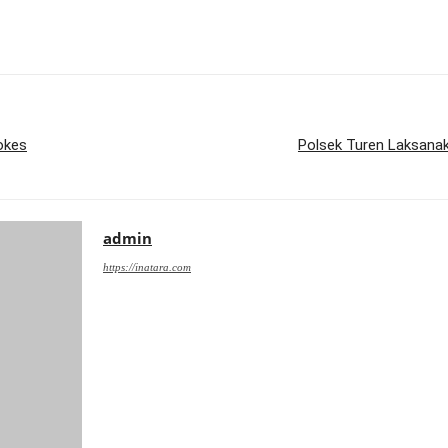
okes
Polsek Turen Laksanak
admin
https://inatara.com