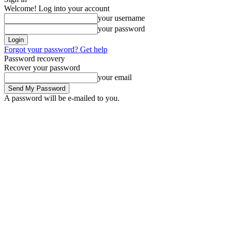
Welcome! Log into your account
your username
your password
Forgot your password? Get help
Password recovery
Recover your password
your email
A password will be e-mailed to you.
Thursday, August 6, 2026
Sign in / Join
Buy now!