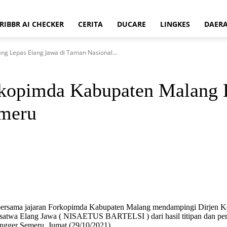
RIBBR AI CHECKER
CERITA
DUCARE
LINGKES
DAER
g Lepas Elang Jawa di Taman Nasional...
kopimda Kabupaten Malang L
emeru
ersama jajaran Forkopimda Kabupaten Malang mendampingi Dirjen 
atwa Elang Jawa ( NISAETUS BARTELSI ) dari hasil titipan dan peny
ngger Semeru, Jumat (29/10/2021).