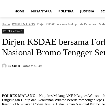
HOME
NUSANTARA
POLITIKA
JUSTISIA
SC
Home
POLRES MALANG
Dirjen KSDAE bersama Forkopimda Kabupaten Malan
POLRES MALANG
Dirjen KSDAE bersama For
Nasional Bromo Tengger S
By
admin
October 29, 2021
Share
POLRES MALANG
– Kapolres Malang AKBP Bagoes Wibisono b
Lingkungan Hidup dan Kehutanan Wiratno beserta rombongan lepas s
Resort PTN wilayah Coban Trisula, Balai Taman Nasional Bromo Te