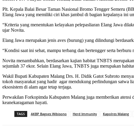
Plt. Kepala Balai Besar Taman Nasional Bromo Tengger Semeru (BB
Elang Jawa yang memiliki ciri khas jambul di bagian kepalanya ini 
“Kriteria yang menentukan kelayakan pelepasliaran Elang Jawa dilaku
ujar Novita.
Elang Jawa merupakan jenis aves (burung) yang dilindungi berd
“Kondisi saat ini sehat, mampu terbang dan bertengger serta berburu 
Novita menambahkan, berdasarkan kajian habitat TNBTS merupakan 
sejumlah 37 ekor. Selain Elang Jawa, TNBTS juga merupakan habitat 
Wakil Bupati Kabupaten Malang Drs. H. Didik Gatot Subroto menyamp
tokoh masyarakat yang hadir agar mendukung perlindungan satwa lia
eksosistem di alam agar tetap terjaga.
Perwakilan Forkopimda Kabupaten Malang juga memberikan atensi d
keanekaragaman hayati.
TAGS
AKBP Bagoes Wibisono
Herd Immunity
Kapolres Malang