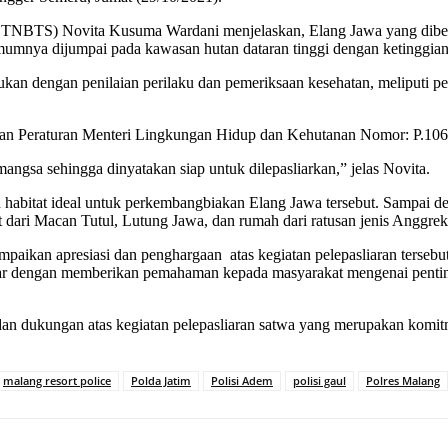
TNBTS) Novita Kusuma Wardani menjelaskan, Elang Jawa yang diberi 
umumnya dijumpai pada kawasan hutan dataran tinggi dengan ketinggia
kan dengan penilaian perilaku dan pemeriksaan kesehatan, meliputi per
asarkan Peraturan Menteri Lingkungan Hidup dan Kehutanan Nomor:
mangsa sehingga dinyatakan siap untuk dilepasliarkan,” jelas Novita.
habitat ideal untuk perkembangbiakan Elang Jawa tersebut. Sampai d
dari Macan Tutul, Lutung Jawa, dan rumah dari ratusan jenis Anggrek
aikan apresiasi dan penghargaan atas kegiatan pelepasliaran tersebu
r dengan memberikan pemahaman kepada masyarakat mengenai pentingnya
an dukungan atas kegiatan pelepasliaran satwa yang merupakan komit
malang resort police
Polda Jatim
Polisi Adem
polisi gaul
Polres Malang