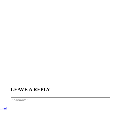
LEAVE A REPLY
Com
sinasi