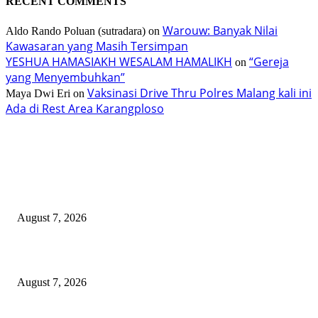
RECENT COMMENTS
Warouw: Banyak Nilai
Aldo Rando Poluan (sutradara)
on
Kawasaran yang Masih Tersimpan
YESHUA HAMASIAKH WESALAM HAMALIKH
“Gereja
on
yang Menyembuhkan”
Vaksinasi Drive Thru Polres Malang kali ini
Maya Dwi Eri
on
Ada di Rest Area Karangploso
TERBARU
PT ASA Perkuat Kader Posyandu, Perangi Stunting di Desa Lingkar Tam
August 7, 2026
TIFF 2026 Dibuka, Caroll Ajak Syukuri HAKI Kemenkum
August 7, 2026