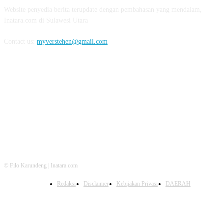
Website penyedia berita terupdate dengan pembahasan yang mendalam,
Inatara.com di Sulawesi Utara
Contact us:
myverstehen@gmail.com
FOLLOW US
© Filo Karundeng | Inatara.com
Redaksi
Disclaimer
Kebijakan Privasi
DAERAH