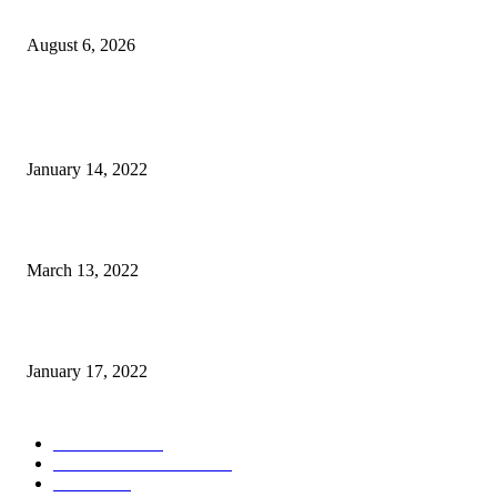
Taroreh Diberikan Kepercayaan Menjadi Pemateri Tradisi Tenun Minahasa
August 6, 2026
POPULER
Warga GMIM Desak Arina Diturunkan dari Kursi Ketua Sinode
January 14, 2022
Sesosok Mayat Ditemukan di Kamasi, Polisi Lakukan Penyelidikan
March 13, 2022
“Gereja yang Menyembuhkan”
January 17, 2022
POPULAR CATEGORY
POLITIKA
785
POLRES MALANG
451
NEWS
432