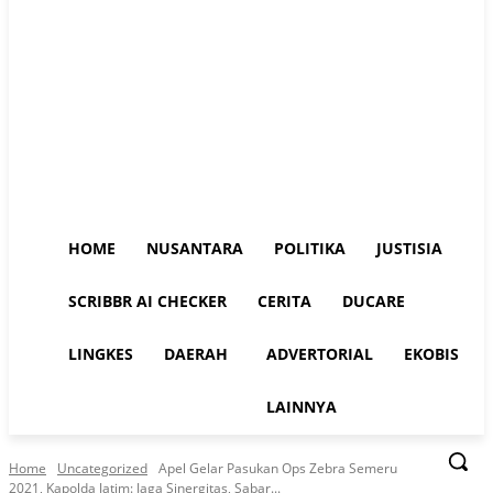
HOME
NUSANTARA
POLITIKA
JUSTISIA
SCRIBBR AI CHECKER
CERITA
DUCARE
LINGKES
DAERAH
ADVERTORIAL
EKOBIS
LAINNYA
Home
Uncategorized
Apel Gelar Pasukan Ops Zebra Semeru
2021, Kapolda Jatim: Jaga Sinergitas, Sabar...