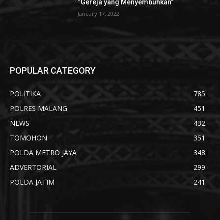
“Gereja yang Menyembuhkan”
January 17, 2022
POPULAR CATEGORY
POLITIKA
785
POLRES MALANG
451
NEWS
432
TOMOHON
351
POLDA METRO JAYA
348
ADVERTORIAL
299
POLDA JATIM
241