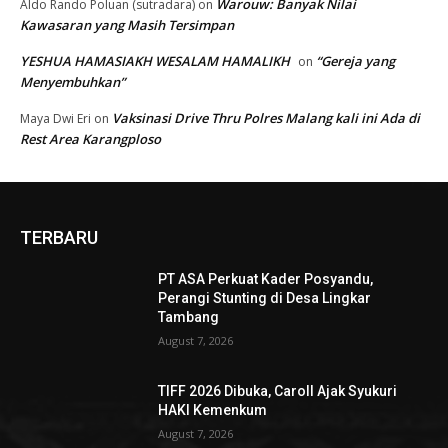
Warouw: Banyak Nilai
Aldo Rando Poluan (sutradara)
on
Kawasaran yang Masih Tersimpan
YESHUA HAMASIAKH WESALAM HAMALIKH
“Gereja yang
on
Menyembuhkan”
Vaksinasi Drive Thru Polres Malang kali ini Ada di
Maya Dwi Eri
on
Rest Area Karangploso
TERBARU
PT ASA Perkuat Kader Posyandu,
Perangi Stunting di Desa Lingkar
Tambang
August 7, 2026
TIFF 2026 Dibuka, Caroll Ajak Syukuri
HAKI Kemenkum
August 7, 2026