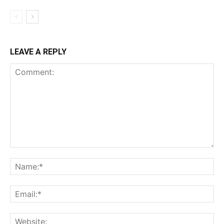
LEAVE A REPLY
Comment:
Na
Ema
Web