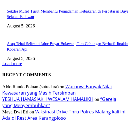
Sekdes Mufid Turut Membantu Pemadaman Kebakaran di Perbatasan Buya
Selatan-Bulawan
August 5, 2026
Asap Tebal Selimuti Jalur Buyat-Bulawan, Tim Gabungan Berhasil Jinakk
Kobaran Api
August 5, 2026
Load more
RECENT COMMENTS
Warouw: Banyak Nilai
Aldo Rando Poluan (sutradara)
on
Kawasaran yang Masih Tersimpan
YESHUA HAMASIAKH WESALAM HAMALIKH
“Gereja
on
yang Menyembuhkan”
Vaksinasi Drive Thru Polres Malang kali ini
Maya Dwi Eri
on
Ada di Rest Area Karangploso