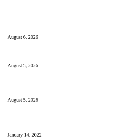
TERBARU
Taroreh Diberikan Kepercayaan Menjadi Pemateri Tradisi Tenun Minahasa
August 6, 2026
TIFF 2026, 12 Kedubes dan 36 Float
August 5, 2026
Sekdes Mufid Turut Membantu Pemadaman Kebakaran di Perbatasan Buya
Selatan-Bulawan
August 5, 2026
POPULER
Warga GMIM Desak Arina Diturunkan dari Kursi Ketua Sinode
January 14, 2022