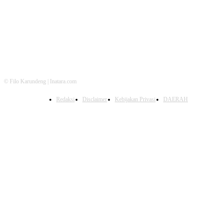
FOLLOW US
© Filo Karundeng | Inatara.com
Redaksi
Disclaimer
Kebijakan Privasi
DAERAH