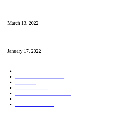
Sesosok Mayat Ditemukan di Kamasi, Polisi Lakukan Penyelidikan
March 13, 2022
“Gereja yang Menyembuhkan”
January 17, 2022
POPULAR CATEGORY
POLITIKA
785
POLRES MALANG
451
NEWS
432
TOMOHON
350
POLDA METRO JAYA
348
ADVERTORIAL
299
POLDA JATIM
241