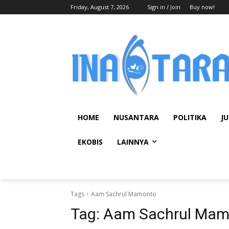
Friday, August 7, 2026
Sign in / Join
Buy now!
HOME
NUSANTARA
POLITIKA
JU
EKOBIS
LAINNYA
Tags
Aam Sachrul Mamonto
Tag:
Aam Sachrul Mam