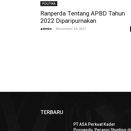
POLITIKA
Ranperda Tentang APBD Tahun
2022 Diparipurnakan
admin
-
November 26, 2021
TERBARU
PT ASA Perkuat Kader
Posyandu, Perangi Stunting d