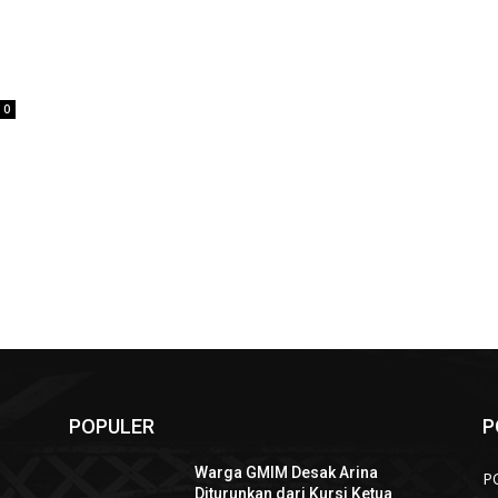
0
POPULER
P
Warga GMIM Desak Arina
P
i
Diturunkan dari Kursi Ketua