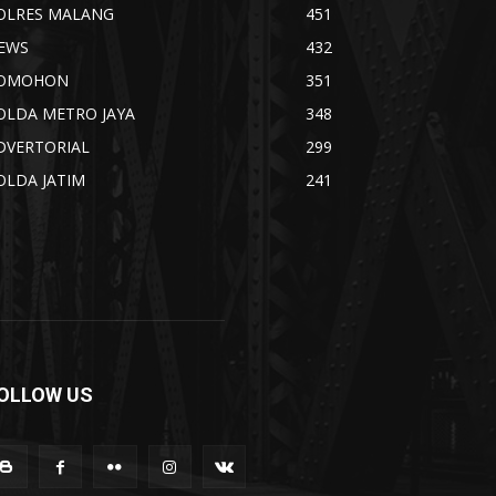
OLRES MALANG
451
EWS
432
OMOHON
351
OLDA METRO JAYA
348
DVERTORIAL
299
OLDA JATIM
241
OLLOW US