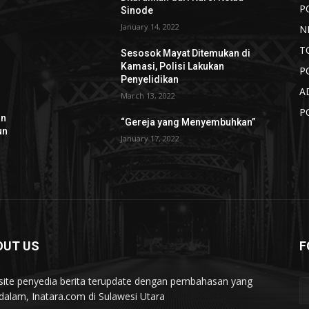
P
Sinode
January 14, 2022
N
T
Sesosok Mayat Ditemukan di
Kamasi, Polisi Lakukan
P
Penyelidikan
A
March 13, 2022
P
an
“Gereja yang Menyembuhkan”
un
January 17, 2022
OUT US
F
ite penyedia berita terupdate dengan pembahasan yang
alam, Inatara.com di Sulawesi Utara